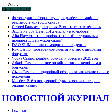
НЕ ПРОПУСТИ
Фитонсулин: обзор капсул для диабета — мифы и
реальность контроля сахара
Ястреб Бальзам для зрения Верните глазам лёгкость
Зашла на Spy Heart…Я думала, у нас любовь.
Alfa Play: стоит ли пробовать новый натуральный
препарат для мужской силы?
DAO SLIM — ваш помощник в похудении
Rox Casino: проверенное онлайн-казино с щедрыми
бонусами
Vodka Casino: кешбэк, бонусы и обзор на 2025 год
Arkada Casino: честное онлайн-казино с кешбэком и
бонусами
Gizbo Casino — подробный обзор онлайн-казино нового
поколения
Мосбет: Всё о популярной букмекерской конторе и
онлайн-казино
НОВОСТНОЙ ЖУРНАЛ
Главная