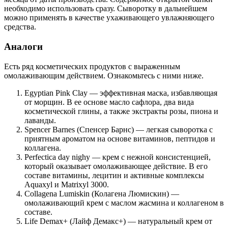
необходимо использовать сразу. Сыворотку в дальнейшем
можно применять в качестве ухаживающего увлажняющего
средства.
Аналоги
Есть ряд косметических продуктов с выраженным
омолаживающим действием. Ознакомьтесь с ними ниже.
Egyptian Pink Clay — эффективная маска, избавляющая
от морщин. В ее основе масло сафлора, два вида
косметической глины, а также экстракты розы, пиона и
лаванды.
Spencer Barnes (Спенсер Барнс) — легкая сыворотка с
приятным ароматом на основе витаминов, пептидов и
коллагена.
Perfectica day nighy — крем с нежной консистенцией,
который оказывает омолаживающее действие. В его
составе витамины, лецитин и активные комплексы
Aquaxyl и Matrixyl 3000.
Collagena Lumiskin (Колагена Люмискин) —
омолаживающий крем с маслом жасмина и коллагеном в
составе.
Life Demax+ (Лайф Демакс+) — натуральный крем от