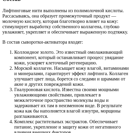
Лифтинговые нити выполнены из полимолочной кислоты.
Рассасываясь, она образует промежуточный продукт —
молочную кислоту, которая благотворно влияет на кожу:
стимулирует выработку собственного коллагена, глубоко
увлажняет, укрепляет и обеспечивает выраженную подтяжку.
В состав сыворотки-активатора входят:
Коллоидное золото. Это известный омолаживающий
компонент, который останавливает процесс увядание
кожи, ускоряет клеточный регенерацию.
Морской коллаген. Насыщает кожу влагой, витаминами
и минералами, гарантирует эффект лифтинга. Коллаген
улучшает цвет лица, борется со следами и шрамами от
акне и других повреждений кожи.
Гиалуроновая кислота. Известна своими мощными
увлажняющими свойствами, привлекает в
межклеточное пространство молекулы воды и
задерживает их там в неизменном виде. В результате
кожа как бы наполняется влагой изнутри, морщины
разглаживаются.
Комплекс растительных экстрактов. Обеспечивает
питание, укрепление и защиту кожи от негативного
влияния внешних факторов.