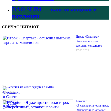
DAO SLIM — ваш помощник в
похудении
СЕЙЧАС ЧИТАЮТ
Игрок «Спартака»
объяснил высокие
зарплаты хоккеистов
17.03.2021
Смоллинг и Санчес вернутся в «МЮ»
26.07.2020
Кокорин:
«Я уже практически игрок
„Фиорентины“, осталось