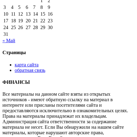
1
2
3
4
5
6
7
8
9
10
11
12
13
14
15
16
17
18
19
20
21
22
23
24
25
26
27
28
29
30
31
« Май
Страницы
карта сайта
обратная связь
ФИНАНСЫ
Все материалы на данном сайте взяты из открытых
источников - имеют обратную ссылку на материал в
интернете или присланы посетителями сайта и
предоставляются исключительно в ознакомительных целях.
Права на материалы принадлежат их владельцам.
Администрация сайта ответственности за содержание
материала не несет. Если Вы обнаружили на нашем сайте
материалы, которые нарушают авторские права,