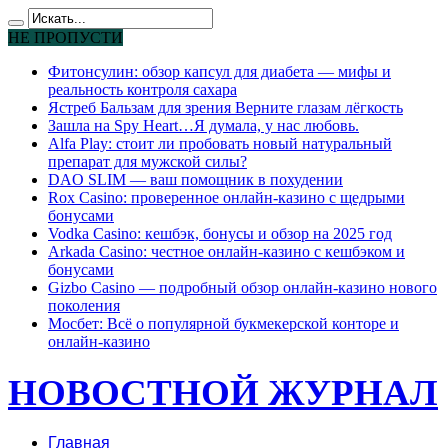
НЕ ПРОПУСТИ
Фитонсулин: обзор капсул для диабета — мифы и
реальность контроля сахара
Ястреб Бальзам для зрения Верните глазам лёгкость
Зашла на Spy Heart…Я думала, у нас любовь.
Alfa Play: стоит ли пробовать новый натуральный
препарат для мужской силы?
DAO SLIM — ваш помощник в похудении
Rox Casino: проверенное онлайн-казино с щедрыми
бонусами
Vodka Casino: кешбэк, бонусы и обзор на 2025 год
Arkada Casino: честное онлайн-казино с кешбэком и
бонусами
Gizbo Casino — подробный обзор онлайн-казино нового
поколения
Мосбет: Всё о популярной букмекерской конторе и
онлайн-казино
НОВОСТНОЙ ЖУРНАЛ
Главная