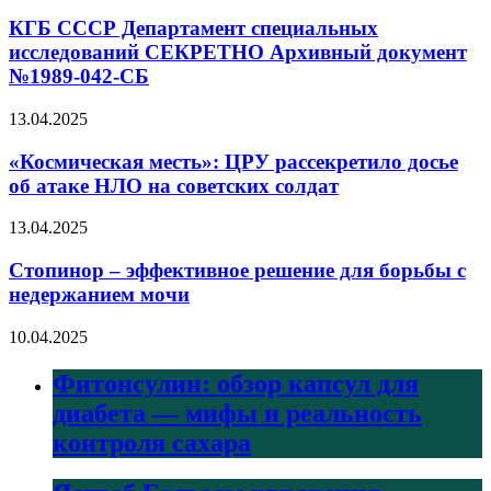
КГБ СССР Департамент специальных
исследований СЕКРЕТНО Архивный документ
№1989-042-СБ
13.04.2025
«Космическая месть»: ЦРУ рассекретило досье
об атаке НЛО на советских солдат
13.04.2025
Стопинор – эффективное решение для борьбы с
недержанием мочи
10.04.2025
Фитонсулин: обзор капсул для
диабета — мифы и реальность
контроля сахара