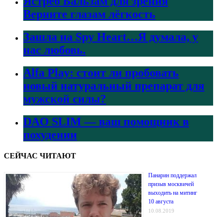
Ястреб Бальзам для зрения
Верните глазам лёгкость
Зашла на Spy Heart…Я думала, у
нас любовь.
Alfa Play: стоит ли пробовать
новый натуральный препарат для
мужской силы?
DAO SLIM — ваш помощник в
похудении
СЕЙЧАС ЧИТАЮТ
Панарин поддержал
призыв москвичей
выходить на митинг
10 августа
10.08.2019