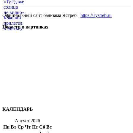
24.07.2020
Официальный сайт бальзама Ястреб -
https://1ystreb.ru
Новости в картинках
КАЛЕНДАРЬ
Август 2026
Пн
Вт
Ср
Чт
Пт
Сб
Вс