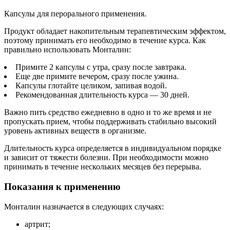
Капсулы для перорального применения.
Продукт обладает накопительным терапевтическим эффектом,
поэтому принимать его необходимо в течение курса. Как
правильно использовать Монталин:
Примите 2 капсулы с утра, сразу после завтрака.
Еще две примите вечером, сразу после ужина.
Капсулы глотайте целиком, запивая водой.
Рекомендованная длительность курса — 30 дней.
Важно пить средство ежедневно в одно и то же время и не
пропускать прием, чтобы поддерживать стабильно высокий
уровень активных веществ в организме.
Длительность курса определяется в индивидуальном порядке
и зависит от тяжести болезни. При необходимости можно
принимать в течение нескольких месяцев без перерыва.
Показания к применению
Монталин назначается в следующих случаях:
артрит;