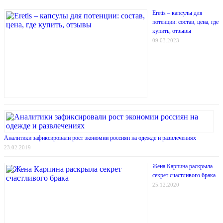
Eretis – капсулы для
потенции: состав, цена, где
купить, отзывы
09.03.2023
Аналитики зафиксировали рост экономии россиян на одежде и развлечениях
23.02.2019
Жена Карпина раскрыла
секрет счастливого брака
25.12.2020