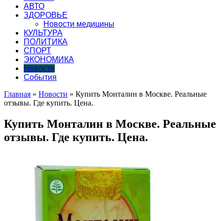
АВТО
ЗДОРОВЬЕ
Новости медицины
КУЛЬТУРА
ПОЛИТИКА
СПОРТ
ЭКОНОМИКА
Новости
События
Главная
»
Новости
»
Купить Монталин в Москве. Реальные
отзывы. Где купить. Цена.
Купить Монталин в Москве. Реальные
отзывы. Где купить. Цена.