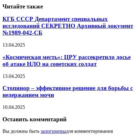
Читайте также
КГБ СССР Департамент специальных
исследований СЕКРЕТНО Архивный документ
№1989-042-СБ
13.04.2025
«Космическая месть»: ЦРУ рассекретило досье
об атаке НЛО на советских солдат
13.04.2025
Стопинор – эффективное решение для борьбы с
недержанием мочи
10.04.2025
Оставить комментарий
Вы должны быть
залогинены
для комментирования