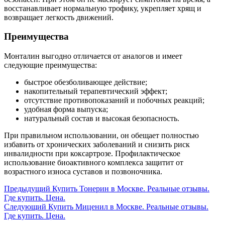
восстанавливает нормальную трофику, укрепляет хрящ и
возвращает легкость движений.
Преимущества
Монталин выгодно отличается от аналогов и имеет
следующие преимущества:
быстрое обезболивающее действие;
накопительный терапевтический эффект;
отсутствие противопоказаний и побочных реакций;
удобная форма выпуска;
натуральный состав и высокая безопасность.
При правильном использовании, он обещает полностью
избавить от хронических заболеваний и снизить риск
инвалидности при коксартрозе. Профилактическое
использование биоактивного комплекса защитит от
возрастного износа суставов и позвоночника.
Предыдущий
Купить Тонерин в Москве. Реальные отзывы.
Где купить. Цена.
Следующий
Купить Миценил в Москве. Реальные отзывы.
Где купить. Цена.