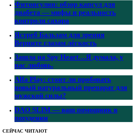
Фитонсулин: обзор капсул для
диабета — мифы и реальность
контроля сахара
Ястреб Бальзам для зрения
Верните глазам лёгкость
Зашла на Spy Heart…Я думала, у
нас любовь.
Alfa Play: стоит ли пробовать
новый натуральный препарат для
мужской силы?
DAO SLIM — ваш помощник в
похудении
СЕЙЧАС ЧИТАЮТ