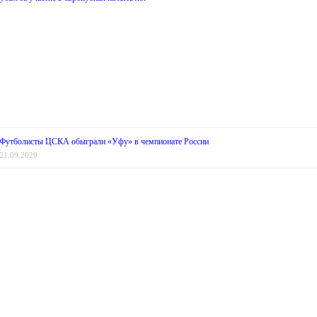
Футболисты ЦСКА обыграли «Уфу» в чемпионате России
21.09.2020