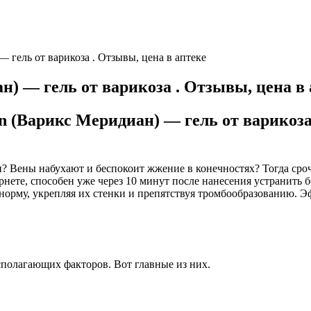
— гель от варикоза . Отзывы, цена в аптеке
н) — гель от варикоза . Отзывы, цена в 
an (Варикс Меридиан) — гель от варикоз
? Вены набухают и беспокоит жжение в конечностях? Тогда сро
тернете, способен уже через 10 минут после нанесения устранит
 норму, укрепляя их стенки и препятствуя тромбообразованию. Э
сполагающих факторов. Вот главные из них.