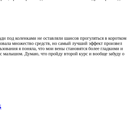
ди под коленками не оставляли шансов прогуляться в коротком
обовала множество средств, но самый лучший эффект произвел
льзования я поняла, что мои вены становятся более гладкими и
с малышом. Думаю, что пройду второй курс и вообще забуду о
Б