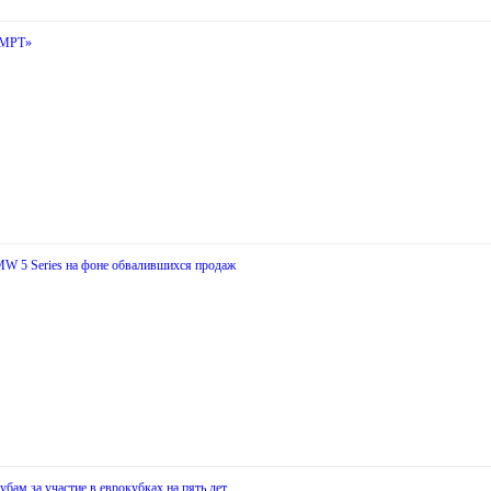
 МРТ»
W 5 Series на фоне обвалившихся продаж
ам за участие в еврокубках на пять лет