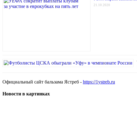
21.10.2020
Официальный сайт бальзама Ястреб -
https://1ystreb.ru
Новости в картинках