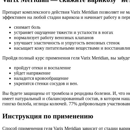
Препарат комплексного действия Varix Meridian позволяет не м
эффективен на любой стадии варикоза и начинает работу в пер
снимает боль
устраняет ощущение тяжести и усталости в ногах
нормализует работу венозных клапанов
улучшает эластичность и упругость венозных стенок
насыщает кожу питательными веществами и восстанавлив
Пройдя полный курс применения геля Varix Meridian, вы забудет
пройдут отеки и воспаление
уйдет напряжение
наладится кровообращение
укрепятся стенки сосудов и вен.
Вы будете защищены от тромбоза и рецидива болезни. И, что не
имеет натуральный и сбалансированный состав, в котором нашл
гингко билоба, иглицы колючей. 77% добровольцев участвовав
Инструкция по применению
Способ применения геля Varix Meridian зависит от стадии варик