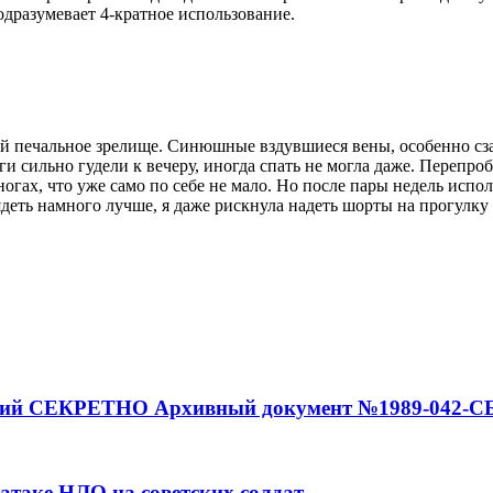
одразумевает 4-кратное использование.
ой печальное зрелище. Синюшные вздувшиеся вены, особенно сза
ги сильно гудели к вечеру, иногда спать не могла даже. Перепр
ногах, что уже само по себе не мало. Но после пары недель испо
еть намного лучше, я даже рискнула надеть шорты на прогулку 
аний СЕКРЕТНО Архивный документ №1989-042-С
 атаке НЛО на советских солдат