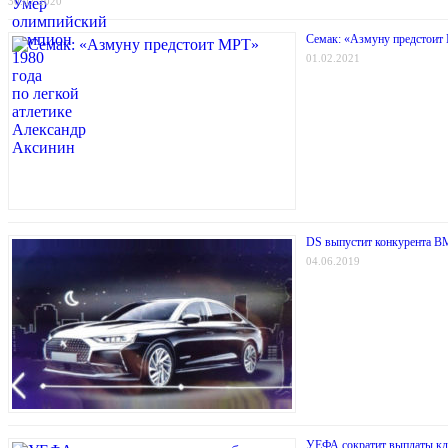
30.07.2020
Семак: «Азмуну предстоит
01.02.2021
DS выпустит конкурента BM
04.06.2019
УЕФА сократит выплаты клуб