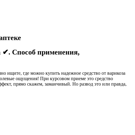
аптеке
а ✔. Способ применения,
чно ищите, где можно
купить надежное средство от варикоза
ь болевые ощущения! При курсовом приеме это средство
ффект, прямо скажем, заманчивый. Но развод это или правда,