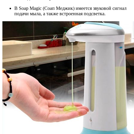
В Soap Magic (Соап Меджик) имеется звуковой сигнал
подачи мыла, а также встроенная подсветка.