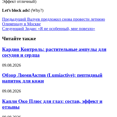
Эффект отличный)
Let’s block ads!
(Why?)
Предыдущий
Валуев предложил снова провести летнюю
Олимпиаду в Москве
Следующий
Зидан: «Я не особенный, мне повезло»
Читайте также
Кардио Контроль: растительные ампулы для
сосудов и сердца
09.08.2026
Обзор ЛюмиАктив (Lumiactive): пептидный
напиток для кожи
09.08.2026
Капли Око Плюс для глаз: состав, эффект и
отзывы