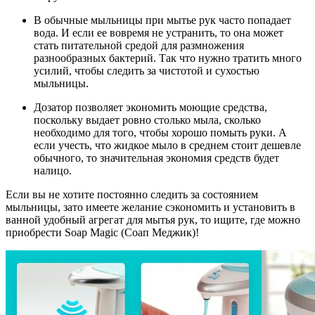
В обычные мыльницы при мытье рук часто попадает
вода. И если ее вовремя не устранить, то она может
стать питательной средой для размножения
разнообразных бактерий. Так что нужно тратить много
усилий, чтобы следить за чистотой и сухостью
мыльницы.
Дозатор позволяет экономить моющие средства,
поскольку выдает ровно столько мыла, сколько
необходимо для того, чтобы хорошо помыть руки. А
если учесть, что жидкое мыло в среднем стоит дешевле
обычного, то значительная экономия средств будет
налицо.
Если вы не хотите постоянно следить за состоянием
мыльницы, зато имеете желание сэкономить и установить в
ванной удобный агрегат для мытья рук, то ищите, где можно
приобрести Soap Magic (Соап Меджик)!