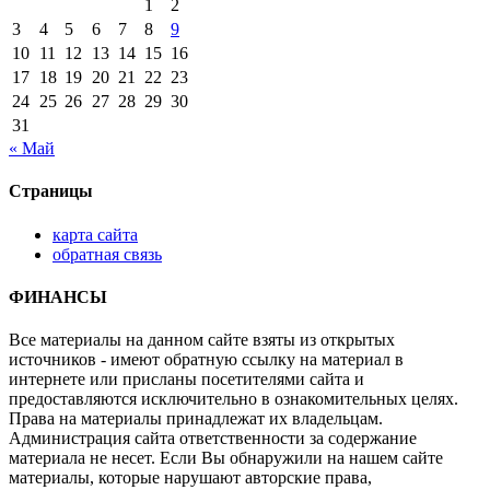
1
2
3
4
5
6
7
8
9
10
11
12
13
14
15
16
17
18
19
20
21
22
23
24
25
26
27
28
29
30
31
« Май
Страницы
карта сайта
обратная связь
ФИНАНСЫ
Все материалы на данном сайте взяты из открытых
источников - имеют обратную ссылку на материал в
интернете или присланы посетителями сайта и
предоставляются исключительно в ознакомительных целях.
Права на материалы принадлежат их владельцам.
Администрация сайта ответственности за содержание
материала не несет. Если Вы обнаружили на нашем сайте
материалы, которые нарушают авторские права,