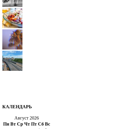
КАЛЕНДАРЬ
Август 2026
Пн
Вт
Ср
Чт
Пт
Сб
Вс