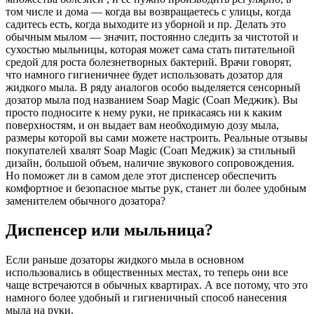
том числе и дома — когда вы возвращаетесь с улицы,
когда
садитесь есть, когда выходите из уборной и пр. Делать это
обычным мылом — значит, постоянно следить за чистотой и
сухостью мыльницы, которая может сама стать питательной
средой для роста болезнетворных бактерий. Врачи говорят,
что намного гигиеничнее будет использовать дозатор для
жидкого мыла. В ряду аналогов особо выделяется сенсорный
дозатор мыла под названием Soap Magic (Соап Меджик). Вы
просто подносите к нему руки, не прикасаясь ни к каким
поверхностям, и он выдает вам необходимую дозу мыла,
размеры которой вы сами можете настроить. Реальные отзывы
покупателей хвалят Soap Magic (Соап Меджик) за стильный
дизайн, большой объем, наличие звукового сопровождения.
Но поможет ли в самом деле этот диспенсер обеспечить
комфортное и безопасное мытье рук, станет ли более удобным
заменителем обычного дозатора?
Диспенсер или мыльница?
Если раньше дозаторы жидкого мыла в основном
использовались в общественных местах, то теперь они все
чаще встречаются в обычных квартирах. А все потому, что это
намного более удобный и гигиеничный способ нанесения
мыла на руки.