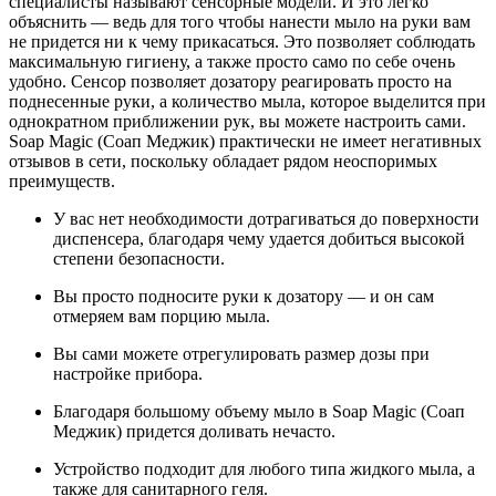
специалисты называют сенсорные модели. И это легко
объяснить — ведь для того чтобы нанести мыло на руки вам
не придется ни к чему прикасаться. Это позволяет соблюдать
максимальную гигиену, а также просто само по себе очень
удобно. Сенсор позволяет дозатору реагировать просто на
поднесенные руки, а количество мыла, которое выделится при
однократном приближении рук, вы можете настроить сами.
Soap Magic (Соап Меджик) практически не имеет негативных
отзывов в сети, поскольку обладает рядом неоспоримых
преимуществ.
У вас нет необходимости дотрагиваться до поверхности
диспенсера, благодаря чему удается добиться высокой
степени безопасности.
Вы просто подносите руки к дозатору — и он сам
отмеряем вам порцию мыла.
Вы сами можете отрегулировать размер дозы при
настройке прибора.
Благодаря большому объему мыло в Soap Magic (Соап
Меджик) придется доливать нечасто.
Устройство подходит для любого типа жидкого мыла, а
также для санитарного геля.