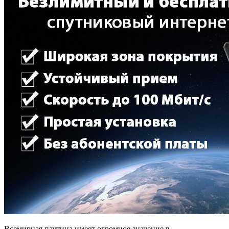
Всемирная паутина имеет огромное значение в