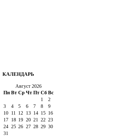
КАЛЕНДАРЬ
Август 2026
Пн
Вт
Ср
Чт
Пт
Сб
Вс
1
2
3
4
5
6
7
8
9
10
11
12
13
14
15
16
17
18
19
20
21
22
23
24
25
26
27
28
29
30
31