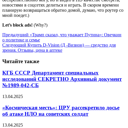
новостями в соцсетях делиться и играть. В скором времени
планирую возвращаться обратно домой, думаю, что роутер со
мной поедет.)
Let’s block ads!
(Why?)
Предыдущий
«Трамп сказал, что уважает Путина»: Овечкин
о политике и семье
Следующий
Купить D-Vision (Д -Визион) — средство для
зрения. Отзывы, цена в аптеке
Читайте также
КГБ СССР Департамент специальных
исследований СЕКРЕТНО Архивный документ
№1989-042-СБ
13.04.2025
«Космическая месть»: ЦРУ рассекретило досье
об атаке НЛО на советских солдат
13.04.2025