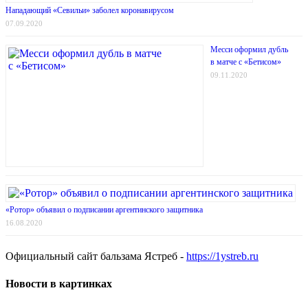
Нападающий «Севильи» заболел коронавирусом
07.09.2020
Месси оформил дубль
в матче с «Бетисом»
09.11.2020
«Ротор» объявил о подписании аргентинского защитника
16.08.2020
Официальный сайт бальзама Ястреб -
https://1ystreb.ru
Новости в картинках