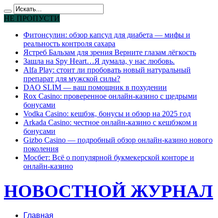
НЕ ПРОПУСТИ
Фитонсулин: обзор капсул для диабета — мифы и
реальность контроля сахара
Ястреб Бальзам для зрения Верните глазам лёгкость
Зашла на Spy Heart…Я думала, у нас любовь.
Alfa Play: стоит ли пробовать новый натуральный
препарат для мужской силы?
DAO SLIM — ваш помощник в похудении
Rox Casino: проверенное онлайн-казино с щедрыми
бонусами
Vodka Casino: кешбэк, бонусы и обзор на 2025 год
Arkada Casino: честное онлайн-казино с кешбэком и
бонусами
Gizbo Casino — подробный обзор онлайн-казино нового
поколения
Мосбет: Всё о популярной букмекерской конторе и
онлайн-казино
НОВОСТНОЙ ЖУРНАЛ
Главная