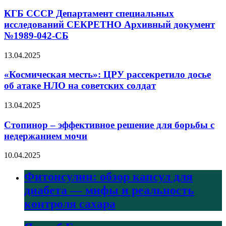
КГБ СССР Департамент специальных
исследований СЕКРЕТНО Архивный документ
№1989-042-СБ
13.04.2025
«Космическая месть»: ЦРУ рассекретило досье
об атаке НЛО на советских солдат
13.04.2025
Стопинор – эффективное решение для борьбы с
недержанием мочи
10.04.2025
Фитонсулин: обзор капсул для
диабета — мифы и реальность
контроля сахара