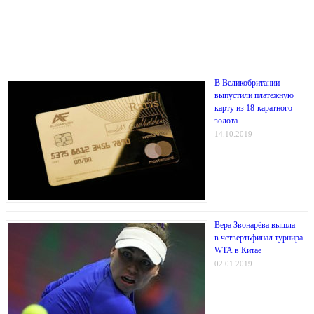
В Великобритании
выпустили платежную
карту из 18-каратного
золота
14.10.2019
Вера Звонарёва вышла
в четвертьфинал турнира
WTA в Китае
02.01.2019