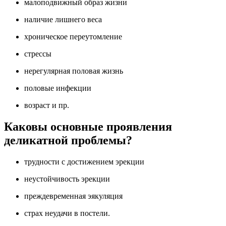
малоподвижный образ жизни
наличие лишнего веса
хроническое переутомление
стрессы
нерегулярная половая жизнь
половые инфекции
возраст и пр.
Каковы основные проявления
деликатной проблемы?
трудности с достижением эрекции
неустойчивость эрекции
преждевременная эякуляция
страх неудачи в постели.