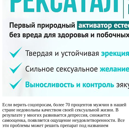
Если верить соцопросам, более 70 процентов мужчин в нашей
стране недовольны качеством своей сексуальной жизни. В
результате у многих развивается депрессия, снижается
самооценка, появляется ощущение неудовлетворенности.
Все
эти проблемы может решить препарат под названием