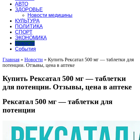
АВТО
ЗДОРОВЬЕ
Новости медицины
КУЛЬТУРА
ПОЛИТИКА
СПОРТ
ЭКОНОМИКА
Новости
События
Главная
»
Новости
»
Купить Рексатал 500 мг — таблетки для
потенции. Отзывы, цена в аптеке
Купить Рексатал 500 мг — таблетки
для потенции. Отзывы, цена в аптеке
Рексатал 500 мг — таблетки для
потенции