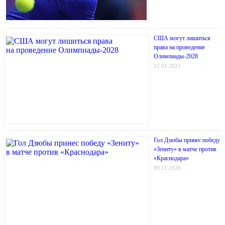
США могут лишиться
права на проведение
Олимпиады-2028
12.01.2021
Гол Дзюбы принес победу
«Зениту» в матче против
«Краснодара»
09.11.2020