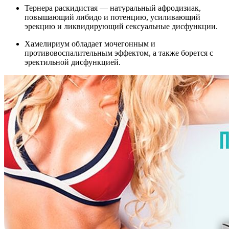
Тернера раскидистая — натуральный афродизиак,
повышающий либидо и потенцию, усиливающий
эрекцию и ликвидирующий сексуальные дисфункции.
Хамелириум обладает мочегонным и
противовоспалительным эффектом, а также борется с
эректильной дисфункцией.