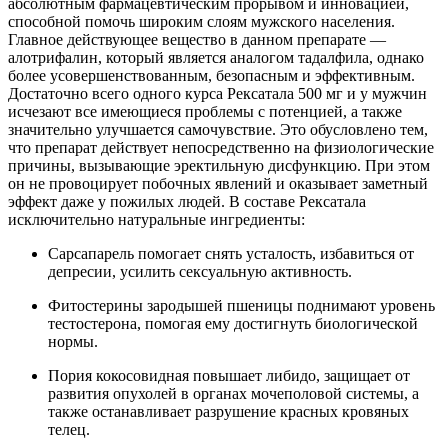
абсолютным фармацевтическим прорывом и инновацией,
способной помочь широким слоям мужского населения.
Главное действующее вещество в данном препарате —
алотрифалин, который является аналогом тадалфила, однако
более усовершенствованным, безопасным и эффективным.
Достаточно всего одного курса Рексатала 500 мг и у мужчин
исчезают все имеющиеся проблемы с потенцией, а также
значительно улучшается самочувствие. Это обусловлено тем,
что препарат действует непосредственно на физиологические
причины, вызывающие эректильную дисфункцию. При этом
он не провоцирует побочных явлений и оказывает заметный
эффект даже у пожилых людей. В составе Рексатала
исключительно натуральные ингредиенты:
Сарсапарель помогает снять усталость, избавиться от
депресии, усилить сексуальную активность.
Фитостерины зародышей пшеницы поднимают уровень
тестостерона, помогая ему достигнуть биологической
нормы.
Пория кокосовидная повышает либидо, защищает от
развития опухолей в органах мочеполовой системы, а
также останавливает разрушение красных кровяных
телец.