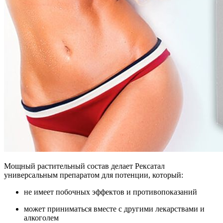
Мощный растительный состав делает Рексатал
универсальным препаратом для потенции, который:
не имеет побочных эффектов и противопоказаний
может приниматься вместе с другими лекарствами и
алкоголем