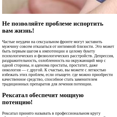
Не позволяйте проблеме испортить
вам жизнь!
Частые неудачи на сексуальном фронте могут заставить
мужчину совсем отказаться от интимной близости. Это может
быть первым шагом к импотенции и целому букету
психологических и физиологических расстройств. Депрессия,
раздражительность, озлобленность на окружающий мир с
одной стороны, и аденома простаты, простатит, даже
онкология — с другой. К счастью, вы можете с легкостью
избежать этих проблем, если отыщете. где можно приобрести
качественное средство, способное стать заменителем
традиционных препаратов для лечения потенции.
Рексатал обеспечит мощную
потенцию!
Рексатал принято называть в профессиональном кругу