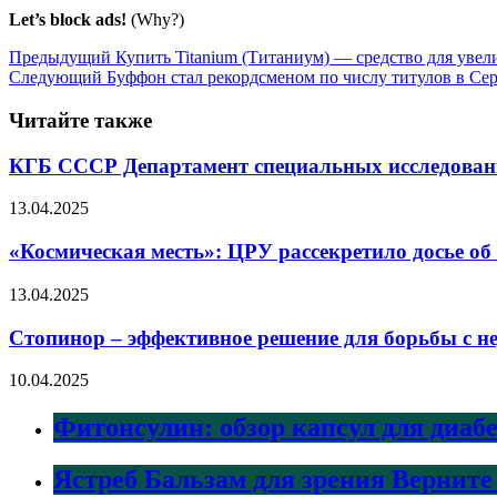
Let’s block ads!
(Why?)
Предыдущий
Купить Titanium (Титаниум) — средство для увели
Следующий
Буффон стал рекордсменом по числу титулов в Се
Читайте также
КГБ СССР Департамент специальных исследов
13.04.2025
«Космическая месть»: ЦРУ рассекретило досье об
13.04.2025
Стопинор – эффективное решение для борьбы с 
10.04.2025
Фитонсулин: обзор капсул для диаб
Ястреб Бальзам для зрения Верните