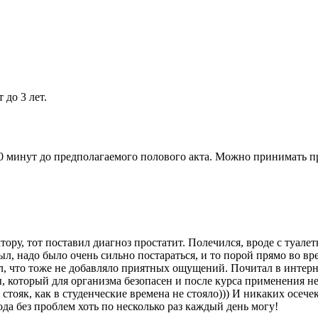
до 3 лет.
20 минут до предполагаемого полового акта. Можно принимать пр
ктору, тот поставил диагноз простатит. Полечился, вроде с туал
, надо было очень сильно постараться, и то порой прямо во вре
, что тоже не добавляло приятных ощущений. Почитал в интернет
, который для организма безопасен и после курса применения н
стояк, как в студенческие времена не стояло))) И никаких осеч
ода без проблем хоть по несколько раз каждый день могу!