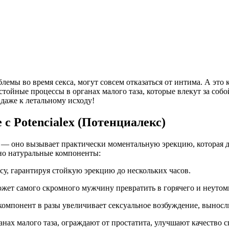
ы во время секса, могут совсем отказаться от интима. А это к
стойные процессы в органах малого таза, которые влекут за собо
 даже к летальному исходу!
 с Potencialex (Потенциалекс)
 — оно вызывает практически моментальную эрекцию, которая д
но натуральные компоненты:
ису, гарантируя стойкую эрекцию до нескольких часов.
жет самого скромного мужчину превратить в горячего и неуто
 компонент в разы увеличивает сексуальное возбуждение, выносл
нах малого таза, ограждают от простатита, улучшают качество 