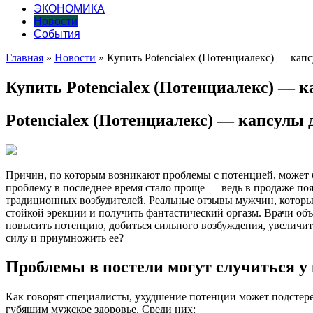
ЭКОНОМИКА
Новости
События
Главная
»
Новости
»
Купить Potencialex (Потенциалекс) — кап
Купить Potencialex (Потенциалекс) — 
Potencialex (Потенциалекс) — капсулы
Причин, по которым возникают проблемы с потенцией, может бы
проблему в последнее время
стало проще — ведь в продаже по
традиционных возбудителей. Реальные отзывы мужчин, который 
стойкой эрекции и получить фантастический оргазм. Врачи объя
повысить потенцию, добиться сильного возбуждения, увеличит
силу и приумножить ее?
Проблемы в постели могут случиться у
Как говорят специалисты, ухудшение потенции может подстерег
губящим мужское здоровье. Среди них: