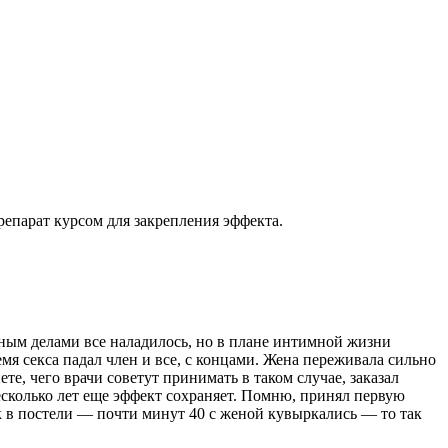
епарат курсом для закрепления эффекта.
етным делами все наладилось, но в плане интимной жизни
мя секса падал член и все, с концами. Жена переживала сильно
е, чего врачи советут принимать в таком случае, заказал
есколько лет еще эффект сохраняет. Помню, принял первую
ек в постели — почти минут 40 с женой кувыркались — то так