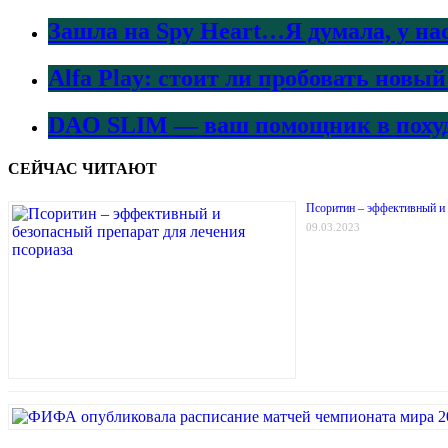
Зашла на Spy Heart…Я думала, у на
Alfa Play: стоит ли пробовать нов
DAO SLIM — ваш помощник в поху
СЕЙЧАС ЧИТАЮТ
Псоритин – эффективный и 
09.03.2023