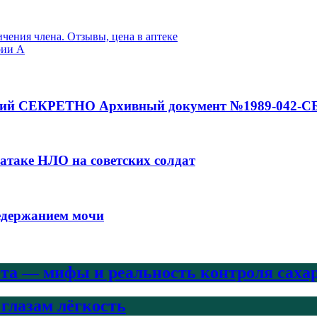
чения члена. Отзывы, цена в аптеке
рии А
аний СЕКРЕТНО Архивный документ №1989-042-С
 атаке НЛО на советских солдат
недержанием мочи
ета — мифы и реальность контроля саха
 глазам лёгкость