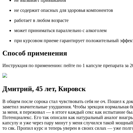
не вызывает привыкания
не содержит опасных для здоровья компонентов
работает в любом возрасте
может приниматься параллельно с алкоголем
при курсовом приеме гарантирует положительный эффект 
Способ применения
Инструкция по применению: пейте по 1 капсуле препарата за 
Дмитрий, 45 лет, Кировск
В общем после сорока стал чувствовать себя не оч. Пошел к до
заметил значительные ухудшения. Чтобы эрекция нормальная был
за меня, я переживал — в итоге каждый секс как испытание был
Потенциалекс. Его так описали как натуральный аналог виагры
капсулу и уже через пару минут у меня случился такой мощный 
то сяк. Пропил курс и теперь уверен в своих силах — уже полг