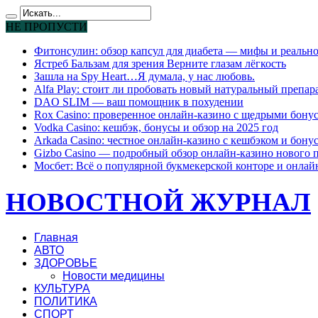
НЕ ПРОПУСТИ
Фитонсулин: обзор капсул для диабета — мифы и реально
Ястреб Бальзам для зрения Верните глазам лёгкость
Зашла на Spy Heart…Я думала, у нас любовь.
Alfa Play: стоит ли пробовать новый натуральный препар
DAO SLIM — ваш помощник в похудении
Rox Casino: проверенное онлайн-казино с щедрыми бону
Vodka Casino: кешбэк, бонусы и обзор на 2025 год
Arkada Casino: честное онлайн-казино с кешбэком и бону
Gizbo Casino — подробный обзор онлайн-казино нового 
Мосбет: Всё о популярной букмекерской конторе и онлай
НОВОСТНОЙ ЖУРНАЛ
Главная
АВТО
ЗДОРОВЬЕ
Новости медицины
КУЛЬТУРА
ПОЛИТИКА
СПОРТ