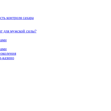
сть контроля сахара
ат для мужской силы?
сами
сами
поколения
н-казино