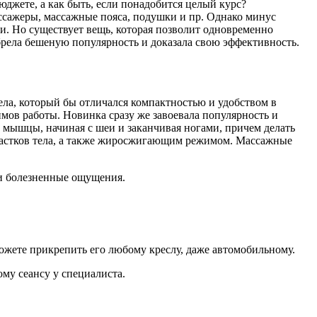
юджете, а как быть, если понадобится целый курс?
ссажеры, массажные пояса, подушки и пр. Однако минус
и. Но существует вещь, которая позволит одновременно
брела бешеную популярность и доказала свою эффективность.
ела, который бы отличался компактностью и удобством в
имов работы. Новинка сразу же завоевала популярность и
е мышцы, начиная с шеи и заканчивая ногами, причем делать
частков тела, а также жиросжигающим режимом. Массажные
 и болезненные ощущения.
ожете прикрепить его любому креслу, даже автомобильному.
му сеансу у специалиста.