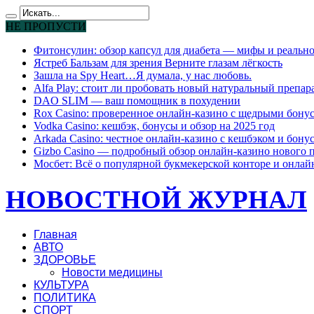
НЕ ПРОПУСТИ
Фитонсулин: обзор капсул для диабета — мифы и реально
Ястреб Бальзам для зрения Верните глазам лёгкость
Зашла на Spy Heart…Я думала, у нас любовь.
Alfa Play: стоит ли пробовать новый натуральный препар
DAO SLIM — ваш помощник в похудении
Rox Casino: проверенное онлайн-казино с щедрыми бону
Vodka Casino: кешбэк, бонусы и обзор на 2025 год
Arkada Casino: честное онлайн-казино с кешбэком и бону
Gizbo Casino — подробный обзор онлайн-казино нового 
Мосбет: Всё о популярной букмекерской конторе и онлай
НОВОСТНОЙ ЖУРНАЛ
Главная
АВТО
ЗДОРОВЬЕ
Новости медицины
КУЛЬТУРА
ПОЛИТИКА
СПОРТ