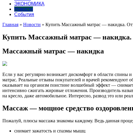
ЭКОНОМИКА
Новости
События
Главная
»
Новости
»
Купить Массажный матрас — накидка. От
Купить Массажный матрас — накидка. 
Массажный матрас — накидка
Если у вас регулярно возникает дискомфорт в области спины и 
матрас. Реальные отзывы покупателей и врачей
рекомендуют об
оказывает на организм поистине волшебный эффект — снимает 
интенсивно сжигать жировые отложения. Производитель называ
на кресло, даже автомобильное. Интересно, развод это или ре
Массаж — мощное средство оздоровлен
Пожалуй, плюсы массажа знакомы каждому. Ведь данная процеду
снимает зажатость и спазмы мышц