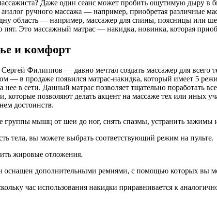
 массажиста? Даже один сеанс может пробить ощутимую дыру в б
 аналог ручного массажа — например, приобретая различные ма
одну область — например, массажер для спины, поясницы или ше
о пят. Это массажный матрас — накидка, новинка, которая прио
ье и комфорт
 Сергей Филиппов — давно мечтал создать массажер для всего т
хом — в продаже появился матрас-накидка, который имеет 5 реж
 нее в сети. Данный матрас позволяет тщательно поработать вс
, которые позволяют делать акцент на массаже тех или иных у
нем достоинств.
е группы мышц от шеи до ног, снять спазмы, устранить зажимы
сть тела, вы можете выбрать соответствующий режим на пульте.
шить жировые отложения.
 он оснащен дополнительными ремнями, с помощью которых вы м
скольку час использования накидки приравнивается к аналогично