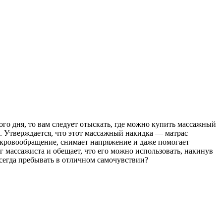
ого дня, то вам следует отыскать, где можно купить массажный
. Утверждается, что этот массажный накидка — матрас
 кровообращение, снимает напряжение и даже помогает
массажиста и обещает, что его можно использовать, накинув
всегда пребывать в отличном самочувствии?