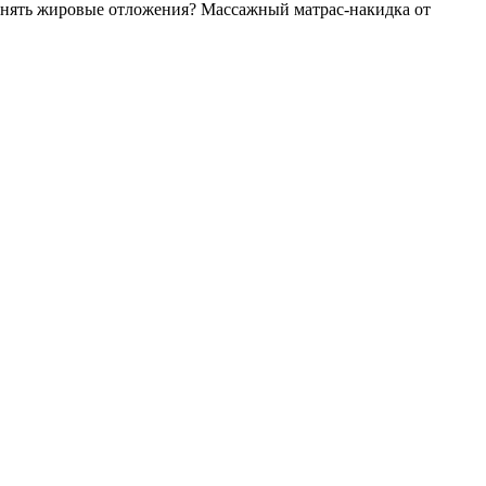
транять жировые отложения? Массажный матрас-накидка от