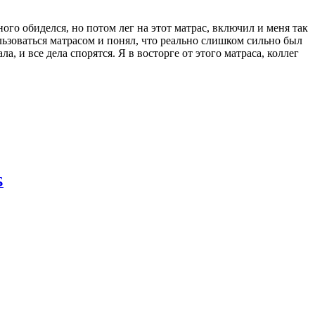
го обиделся, но потом лег на этот матрас, включил и меня так
ользоваться матрасом и понял, что реально слишком сильно был
, и все дела спорятся. Я в восторге от этого матраса, коллег
Б