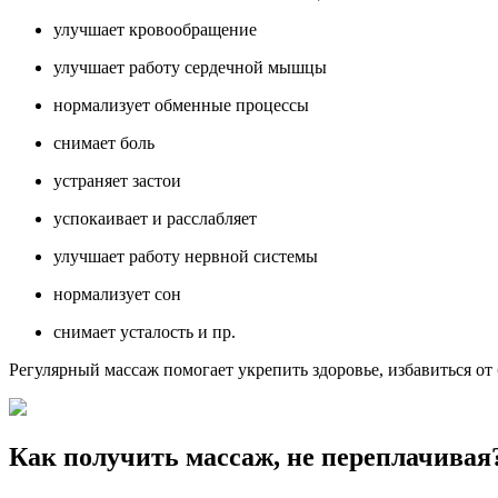
улучшает кровообращение
улучшает работу сердечной мышцы
нормализует обменные процессы
снимает боль
устраняет застои
успокаивает и расслабляет
улучшает работу нервной системы
нормализует сон
снимает усталость и пр.
Регулярный массаж помогает укрепить здоровье, избавиться о
Как получить массаж, не переплачивая