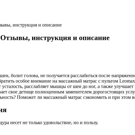
зывы, инструкция и описание
Отзывы, инструкция и описание
шеи, болит голова, не получается расслабиться после напряженн
ратить особое внимание на массажный матрас с пультом Leomax
усталость, расслабляет мышцы от шеи до ног, а также улучшает
ет свое детище полноценным заменителем дорогостоящих услуг 
альность? Поможет ли массажный матрас сэкономить и при этом 
ия
ра несет не только удовольствие, но и пользу.