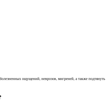
т болезненных ощущений, неврозов, мигреней, а также подтянут
?