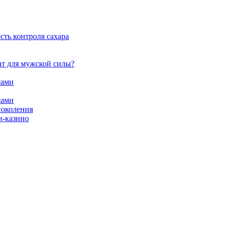
сть контроля сахара
ат для мужской силы?
сами
сами
поколения
н-казино