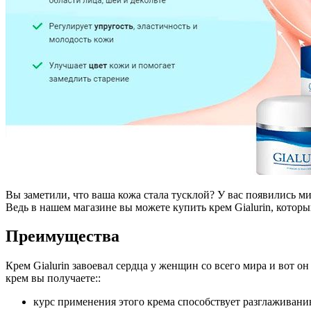
Вы заметили, что ваша кожа стала тусклой? У вас появились м
Ведь в нашем магазине вы можете купить крем
Gialurin, кото
Преимущества
Крем Gialurin завоевал сердца у женщин со всего мира и вот 
крем вы получаете::
курс применения этого крема способствует разглаживанию