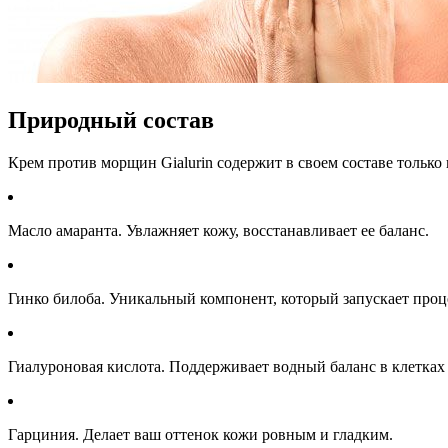
Природный состав
Крем против морщин Gialurin содержит в своем составе только
Масло амаранта. Увлажняет кожу, восстанавливает ее баланс.
Гинко билоба. Уникальный компонент, который запускает проц
Гиалуроновая кислота. Поддерживает водный баланс в клетка
Гарциния. Делает ваш оттенок кожи ровным и гладким.