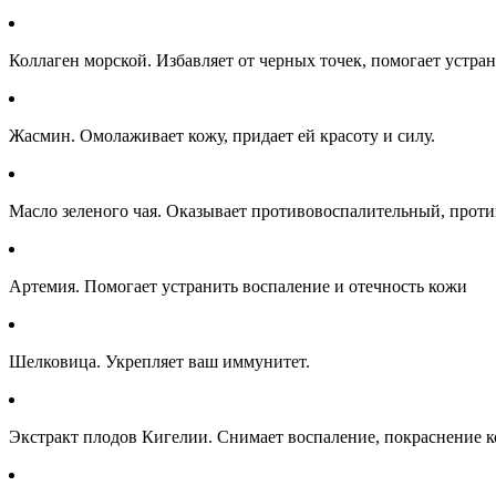
Коллаген морской. Избавляет от черных точек, помогает устра
Жасмин. Омолаживает кожу, придает ей красоту и силу.
Масло зеленого чая. Оказывает противовоспалительный, прот
Артемия. Помогает устранить воспаление и отечность кожи
Шелковица. Укрепляет ваш иммунитет.
Экстракт плодов Кигелии. Снимает воспаление, покраснение к