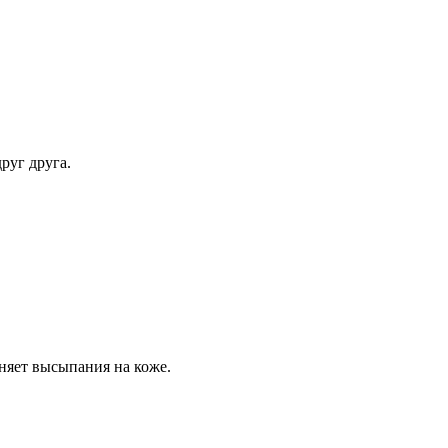
руг друга.
няет высыпания на коже.