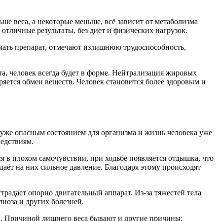
ше веса, а некоторые меньше, всё зависит от метаболизма
 отличные результаты, без диет и физических нагрузок.
мать препарат, отмечают излишнюю трудоспособность,
та, человек всегда будет в форме. Нейтрализация жировых
ряется обмен веществ. Человек становится более здоровым и
 уже опасным состоянием для организма и жизнь человека уже
ледствиям.
я в плохом самочувствии, при ходьбе появляется отдышка, что
аёт на них сильное давление. Благодаря этому происходят
традает опорно двигательный аппарат. Из-за тяжестей тела
иоза и других болезней.
ак. Причиной лишнего веса бывают и другие причины: