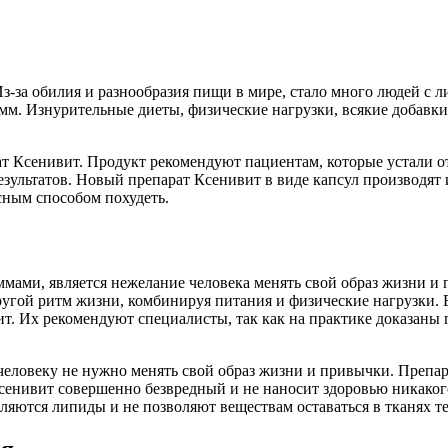
з-за обилия и разнообразия пищи в мире, стало много людей с 
м. Изнурительные диеты, физические нагрузки, всякие добавки 
рат Ксенивит. Продукт рекомендуют пациентам, которые устали о
езультатов. Новый препарат Ксенивит в виде капсул производят
сным способом похудеть.
ами, является нежелание человека менять свой образ жизни и п
другой ритм жизни, комбинируя питания и физические нагрузки.
ит. Их рекомендуют специалисты, так как на практике доказаны
 человеку не нужно менять свой образ жизни и привычки. Препа
Ксенивит совершенно безвредный и не наносит здоровью никаког
ляются липиды и не позволяют веществам оставаться в тканях те