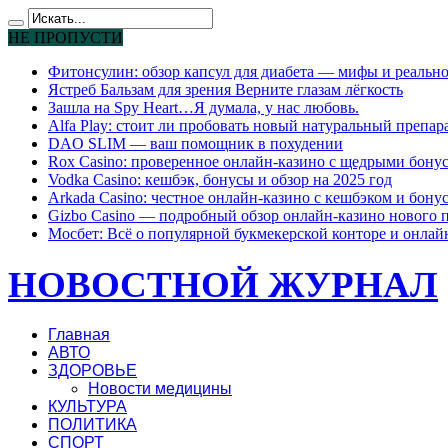
НЕ ПРОПУСТИ
Фитонсулин: обзор капсул для диабета — мифы и реально
Ястреб Бальзам для зрения Верните глазам лёгкость
Зашла на Spy Heart…Я думала, у нас любовь.
Alfa Play: стоит ли пробовать новый натуральный препар
DAO SLIM — ваш помощник в похудении
Rox Casino: проверенное онлайн-казино с щедрыми бону
Vodka Casino: кешбэк, бонусы и обзор на 2025 год
Arkada Casino: честное онлайн-казино с кешбэком и бону
Gizbo Casino — подробный обзор онлайн-казино нового 
Мосбет: Всё о популярной букмекерской конторе и онлай
НОВОСТНОЙ ЖУРНАЛ
Главная
АВТО
ЗДОРОВЬЕ
Новости медицины
КУЛЬТУРА
ПОЛИТИКА
СПОРТ