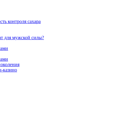
сть контроля сахара
ат для мужской силы?
сами
сами
поколения
н-казино