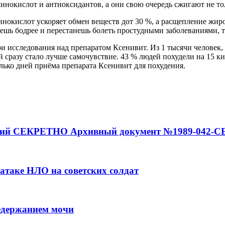
инокислот и антиоксидантов, а они свою очередь сжигают не т
нокислот ускоряет обмен веществ дот 30 %, а расщепление жиро
анешь бодрее и перестанешь болеть простудными заболеваниями,
ои исследования над препаратом Ксенивит. Из 1 тысячи челове
ей сразу стало лучше самочувствие. 43 % людей похудели на 15 
ько дней приёма препарата Ксенивит для похудения.
аний СЕКРЕТНО Архивный документ №1989-042-С
 атаке НЛО на советских солдат
недержанием мочи