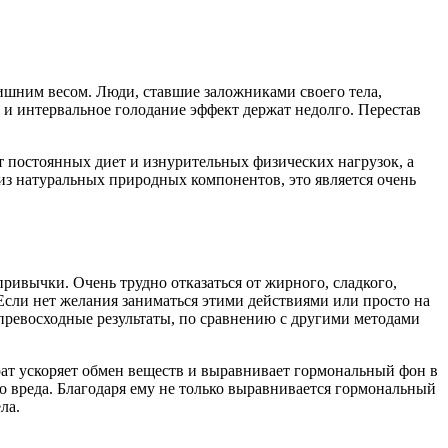
лишним весом. Люди, ставшие заложниками своего тела,
и интервальное голодание эффект держат недолго. Перестав
т постоянных диет и изнурительных физических нагрузок, а
 из натуральных природных компонентов, это является очень
ривычки. Очень трудно отказаться от жирного, сладкого,
 Если нет желания заниматься этими действиями или просто на
 превосходные результаты, по сравнению с другими методами
рат ускоряет обмен веществ и выравнивает гормональный фон в
о вреда. Благодаря ему не только выравнивается гормональный
ла.