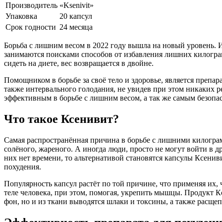
Производитель
«Ksenivit»
Упаковка
20 капсул
Срок годности
24 месяца
Борьба с лишним весом в 2022 году вышла на новый уровень. И
занимаются поисками способов от избавления лишних килограм
сидеть на диете, вес возвращается в двойне.
Помощником в борьбе за своё тело и здоровье, является препа
также интервального голодания, не увидев при этом никаких р
эффективным в борьбе с лишним весом, а так же самым безопа
Что такое Ксенивит?
Самая распространённая причина в борьбе с лишними килограмм
солёного, жареного. А иногда люди, просто не могут войти в 
них нет времени, то альтернативой становятся капсулы Ксенив
похудения.
Популярность капсул растёт по той причине, что применяя их,
теле человека, при этом, помогая, укрепить мышцы. Продукт 
фон, но и из ткани выводятся шлаки и токсины, а также расщеп