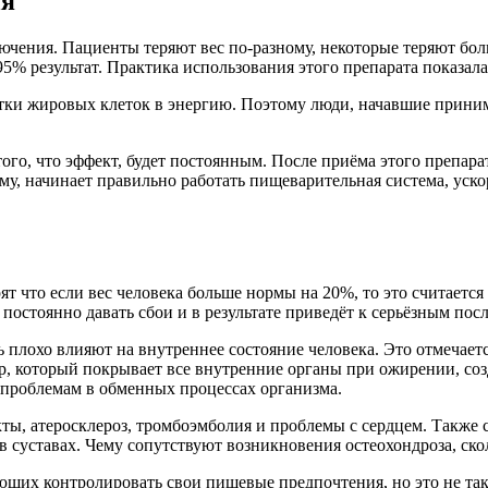
ия
чения. Пациенты теряют вес по-разному, некоторые теряют боль
5% результат. Практика использования этого препарата показала
отки жировых клеток в энергию. Поэтому люди, начавшие прини
того, что эффект, будет постоянным. После приёма этого препара
у, начинает правильно работать пищеварительная система, уско
 что если вес человека больше нормы на 20%, то это считается
постоянно давать сбои и в результате приведёт к серьёзным пос
 плохо влияют на внутреннее состояние человека. Это отмечаетс
, который покрывает все внутренние органы при ожирении, созд
 проблемам в обменных процессах организма.
ты, атеросклероз, тромбоэмболия и проблемы с сердцем. Также с
 суставах. Чему сопутствуют возникновения остеохондроза, скол
меющих контролировать свои пищевые предпочтения, но это не т