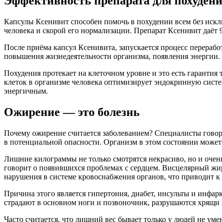
Эффективность препарата для похуден
Капсулы Ксенивит способен помочь в похудении всем без исклю
человека и скорой его нормализации. Препарат Ксенивит даёт 9
После приёма капсул Ксенивита, запускается процесс перераб
повышения жизнедеятельности организма, появления энергии.
Похудения протекает на клеточном уровне и это есть гарантия 
клеток в организме человека оптимизирует эндокринную систем
энергичным.
Ожирение — это болезнь
Почему ожирение считается заболеванием? Специалисты говорят
в потенциальной опасности. Организм в этом состоянии может 
Лишние килограммы не только смотрятся некрасиво, но и очень
говорит о появившихся проблемах с сердцем. Висцелярный жир
нарушения в системе кровоснабжения органов, что приводит к
Причина этого является гипертония, диабет, инсульты и инфарк
страдают в основном ноги и позвоночник, разрушаются хрящи в
Часто считается, что лишний вес бывает только у людей не у