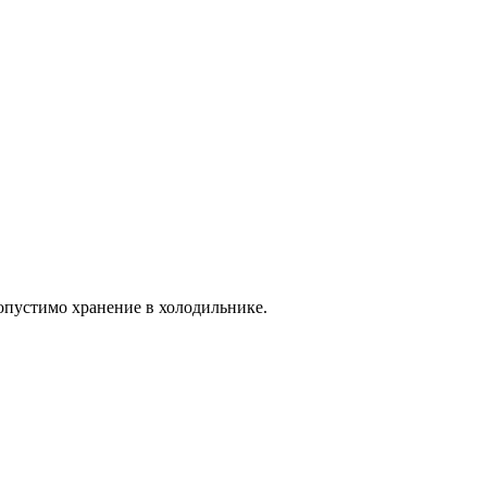
опустимо хранение в холодильнике.