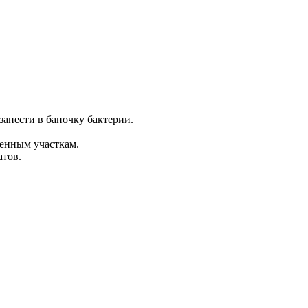
занести в баночку бактерии.
енным участкам.
атов.