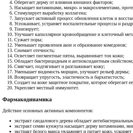
Оберегает дерму от влияния внешних факторов;
Насыщает витаминами, микро- и макроэлементами, прот
Стимулирует выработку коллагена;
Запускает активный процесс обновления клеток и восста
Успокаивает, устраняет воспалительные процессы и разд
Тонизирует;
Улучшает капиллярное кровообращение и клеточный мет
Сужает поры;
Уменьшает проявления акне и образование комедонов;
Снимает отечность;
Осветляет пигментные пятна, выравнивает тон кожи;
Обладает бактерицидным и антиоксидантным свойством;
Смягчает, подтягивает и разглаживает кожу;
Уменьшает видимость морщин, улучшает рельеф дермы;
Возвращает упругость, эластичность и бархатистость;
Создает на коже защитное покрытие, которое оберегает ее
Укрепляет местный иммунитет.
Фармакодинамика
Действие основных активных компонентов:
экстракт сандалового дерева обладает антибактериальны
экстракт семян кунжута насыщает дерму витаминами, ми
экстракт белого маиса увлажняет и питает кожу, ускоряе