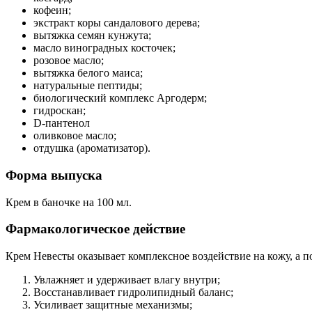
кофеин;
экстракт коры сандалового дерева;
вытяжка семян кунжута;
масло виноградных косточек;
розовое масло;
вытяжка белого маиса;
натуральные пептиды;
биологический комплекс Аргодерм;
гидроскан;
D-пантенол
оливковое масло;
отдушка (ароматизатор).
Форма выпуска
Крем в баночке на 100 мл.
Фармакологическое действие
Крем Невесты оказывает комплексное воздействие на кожу, а по
Увлажняет и удерживает влагу внутри;
Восстанавливает гидролипидный баланс;
Усиливает защитные механизмы;