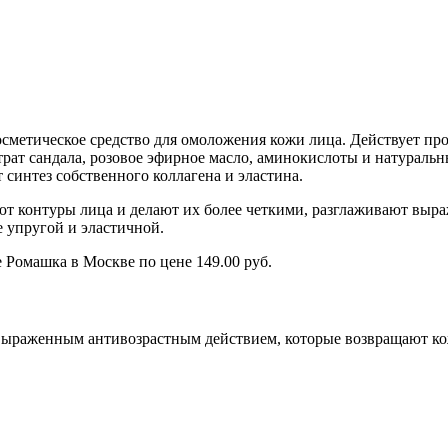
сметическое средство для омоложения кожи лица. Действует про
нтрат сандала, розовое эфирное масло, аминокислоты и натура
синтез собственного коллагена и эластина.
ают контуры лица и делают их более четкими, разглаживают вы
е упругой и эластичной.
Ромашка в Москве по цене 149.00 руб.
ыраженным антивозрастным действием, которые возвращают коже