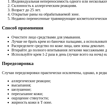
Индивидуальная непереносимость одного или нескольких
Склонность к аллергическим реакциям.
Возраст до 25 лет.
Открытые раны на обрабатываемой зоне.
Недавно перенесенные травмирующие косметологически
Способ применения
Очистите лицо средствами для умывания.
Лучше не брать крем из баночки пальцами, а использоват
Распределите средство по коже лица, шеи зоны декольте.
Втирайте до полного впитывания легкими массажными д
Используйте крем 1-2 раза в день (лучше всего на ночь)
Передозировка
Случаи передозировки практически исключены, однако, в редки
аллергические реакции;
высыпания;
шелушение;
пересыхание кожи;
ощущение стянутости;
жирность кожи в Т-зоне.