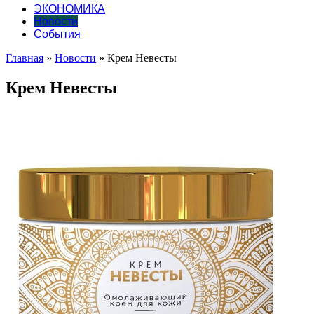
ЭКОНОМИКА
Новости
События
Главная
»
Новости
»
Крем Невесты
Крем Невесты