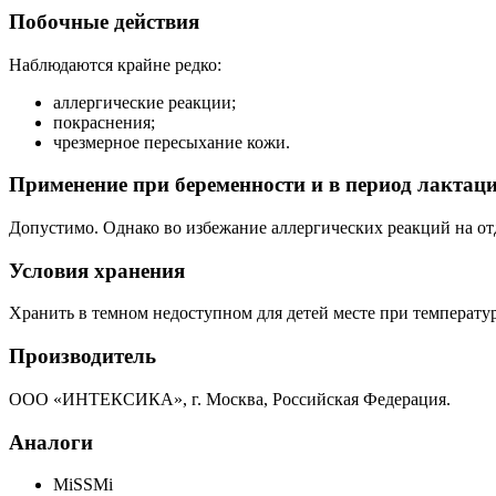
Побочные действия
Наблюдаются крайне редко:
аллергические реакции;
покраснения;
чрезмерное пересыхание кожи.
Применение при беременности и в период лактац
Допустимо. Однако во избежание аллергических реакций на о
Условия хранения
Хранить в темном недоступном для детей месте при температу
Производитель
ООО «ИНТЕКСИКА», г. Москва, Российская Федерация.
Аналоги
MiSSMi