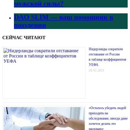
мужской силы?
DAO SLIM — ваш помощник в
похудении
СЕЙЧАС ЧИТАЮТ
Нидерланды сократили
отставание от России
в таблице коэффициентов
УЕФА
20.02.2021
«Осталось убедить людей
приходить на
обследование, иногда даже
хочется делать это
насильно»