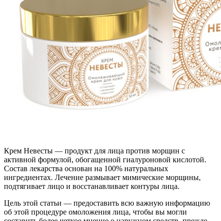
Крем Невесты — продукт для лица против морщин с
активной формулой, обогащенной гиалуроновой кислотой.
Состав лекарства основан на 100% натуральных
ингредиентах. Лечение размывает мимические морщины,
подтягивает лицо и восстанавливает контуры лица.
Цель этой статьи — предоставить всю важную информацию
об этой процедуре омоложения лица, чтобы вы могли
составить более четкое мнение о наружном средств, прежде