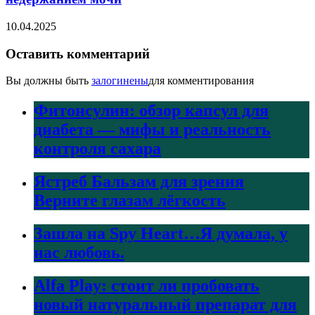
10.04.2025
Оставить комментарий
Вы должны быть
залогинены
для комментирования
Фитонсулин: обзор капсул для
диабета — мифы и реальность
контроля сахара
Ястреб Бальзам для зрения
Верните глазам лёгкость
Зашла на Spy Heart…Я думала, у
нас любовь.
Alfa Play: стоит ли пробовать
новый натуральный препарат для