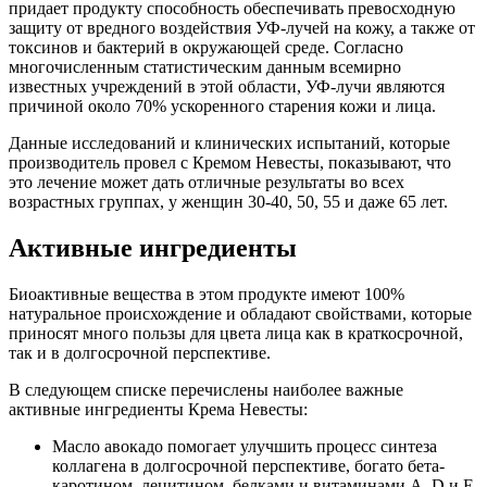
придает продукту способность обеспечивать превосходную
защиту от вредного воздействия УФ-лучей на кожу, а также от
токсинов и бактерий в окружающей среде. Согласно
многочисленным статистическим данным всемирно
известных учреждений в этой области, УФ-лучи являются
причиной около 70% ускоренного старения кожи и лица.
Данные исследований и клинических испытаний, которые
производитель провел с Кремом Невесты, показывают, что
это лечение может дать отличные результаты во всех
возрастных группах, у женщин 30-40, 50, 55 и даже 65 лет.
Активные ингредиенты
Биоактивные вещества в этом продукте имеют 100%
натуральное происхождение и обладают свойствами, которые
приносят много пользы для цвета лица как в краткосрочной,
так и в долгосрочной перспективе.
В следующем списке перечислены наиболее важные
активные ингредиенты Крема Невесты:
Масло авокадо помогает улучшить процесс синтеза
коллагена в долгосрочной перспективе, богато бета-
каротином, лецитином, белками и витаминами A, D и E.