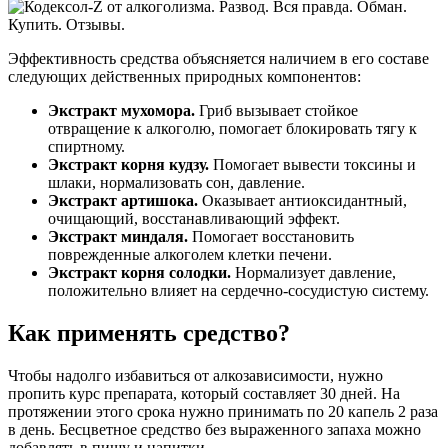
Эффективность средства объясняется наличием в его составе
следующих действенных природных компонентов:
Экстракт мухомора.
Гриб вызывает стойкое
отвращение к алкоголю, помогает блокировать тягу к
спиртному.
Экстракт корня кудзу.
Помогает вывести токсины и
шлаки, нормализовать сон, давление.
Экстракт артишока.
Оказывает антиоксидантный,
очищающий, восстанавливающий эффект.
Экстракт миндаля.
Помогает восстановить
поврежденные алкоголем клетки печени.
Экстракт корня солодки.
Нормализует давление,
положительно влияет на сердечно-сосудистую систему.
Как применять средство?
Чтобы надолго избавиться от алкозависимости, нужно
пропить курс препарата, который составляет 30 дней. На
протяжении этого срока нужно принимать по 20 капель 2 раза
в день. Бесцветное средство без выраженного запаха можно
добавлять в пищу и напитки.