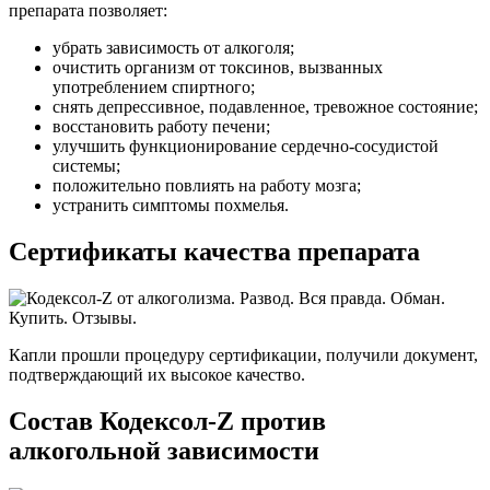
препарата позволяет:
убрать зависимость от алкоголя;
очистить организм от токсинов, вызванных
употреблением спиртного;
снять депрессивное, подавленное, тревожное состояние;
восстановить работу печени;
улучшить функционирование сердечно-сосудистой
системы;
положительно повлиять на работу мозга;
устранить симптомы похмелья.
Сертификаты качества препарата
Капли прошли процедуру сертификации, получили документ,
подтверждающий их высокое качество.
Состав Кодексол-Z против
алкогольной зависимости