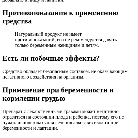
Противопоказания к применению
средства
Натуральный продукт не имеет
противопоказаний, его не рекомендуется давать
только беременным женщинам и детям.
Есть ли побочные эффекты?
Средство обладает безопасным составом, не оказывающим
негативного воздействия на организм.
Применение при беременности и
кормлении грудью
Препарат с лекарственными травами может негативно
отразиться на состоянии плода и ребенка, поэтому его не
нужно использовать для лечения алкозависимости при
беременности и лактации.