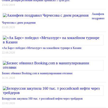
Объем дотаций регионам впервые превысил 1 трлн руб.
23.02.2019
Акинфеев
поздравил
Черчесова с днем рождения
03.09.2020
«Ак Барс» победил «Металлург» на хоккейном турнире в Казани
22.08.2020
Бизнес обвинил Booking.com в манипулировании отелями
31.01.2020
Белоруссия закупила 160 тыс. т российской нефти через трейдеров
22.02.2020