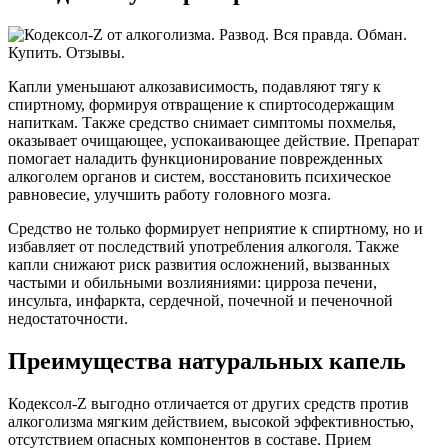
Капли уменьшают алкозависимость, подавляют тягу к
спиртному, формируя отвращение к спиртосодержащим
напиткам. Также средство снимает симптомы похмелья,
оказывает очищающее, успокаивающее действие. Препарат
помогает наладить функционирование поврежденных
алкоголем органов и систем, восстановить психическое
равновесие, улучшить работу головного мозга.
Средство не только формирует неприятие к спиртному, но и
избавляет от последствий употребления алкоголя. Также
капли снижают риск развития осложнений, вызванных
частыми и обильными возлияниями: цирроза печени,
инсульта, инфаркта, сердечной, почечной и печеночной
недостаточности.
Преимущества натуральных капель
Кодексол-Z выгодно отличается от других средств против
алкоголизма мягким действием, высокой эффективностью,
отсутствием опасных компонентов в составе. Прием