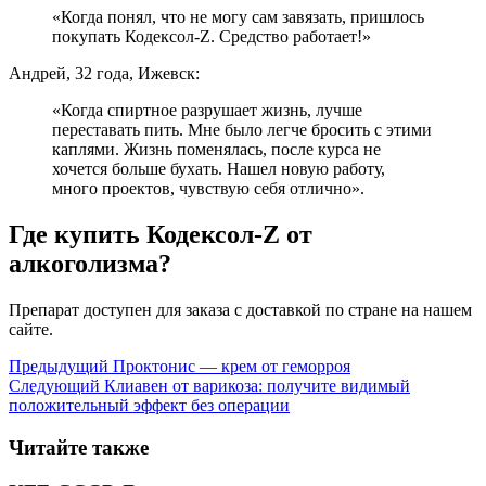
«Когда понял, что не могу сам завязать, пришлось
покупать Кодексол-Z. Средство работает!»
Андрей, 32 года, Ижевск:
«Когда спиртное разрушает жизнь, лучше
переставать пить. Мне было легче бросить с этими
каплями. Жизнь поменялась, после курса не
хочется больше бухать. Нашел новую работу,
много проектов, чувствую себя отлично».
Где купить Кодексол-Z от
алкоголизма?
Препарат доступен для заказа с доставкой по стране на нашем
сайте.
Предыдущий
Проктонис — крем от геморроя
Следующий
Клиавен от варикоза: получите видимый
положительный эффект без операции
Читайте также