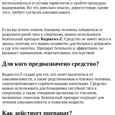
воспользоваться услугами наркологов и пройти процедуру
кодирования. Но это довольно опасно, дорогостояще, кроме
того, требует согласия алкозависимого.
Если вы хотите помочь близкому человеку избавиться от
разрушительной тяги к спиртному, можно использовать
безопасный препарат
Кодексол-Z.
Средство не имеет вкуса и
запаха, поэтому его можно незаметно для больного добавлять
в еду или напитки. Препарат безопасен и эффективен, не
вызывает привыкания, нежелательных последствий.
Для кого предназначено средство?
Кодексол-Z создан для тех, кто хочет вылечиться от
алкозависимости, а также родственников и близких человека,
злоупотребляющего горячительными напитками. Средство
можно использовать для блокировки пагубной тяги к
спиртному, а также очищения организма от токсинов,
вызванных этанолом. Безопасный препарат подходит для
лечения алкозависимости в пожилом возрасте.
Как действует препарат?