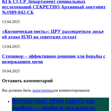
КГБ СССР Департамент специальных
исследований СЕКРЕТНО Архивный документ
№1989-042-СБ
13.04.2025
«Космическая месть»: ЦРУ рассекретило досье
об атаке НЛО на советских солдат
13.04.2025
Стопинор – эффективное решение для борьбы с
недержанием мочи
10.04.2025
Оставить комментарий
Вы должны быть
залогинены
для комментирования
Фитонсулин: обзор капсул для
диабета — мифы и реальность