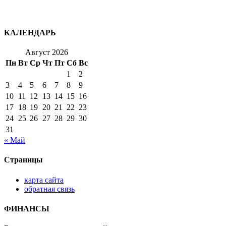
КАЛЕНДАРЬ
Август 2026
Пн
Вт
Ср
Чт
Пт
Сб
Вс
1
2
3
4
5
6
7
8
9
10
11
12
13
14
15
16
17
18
19
20
21
22
23
24
25
26
27
28
29
30
31
« Май
Страницы
карта сайта
обратная связь
ФИНАНСЫ