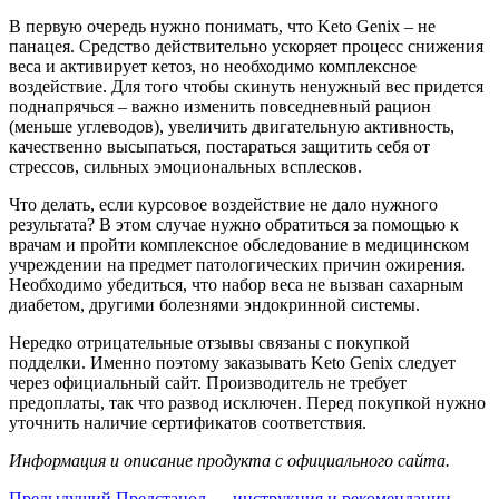
В первую очередь нужно понимать, что Keto Genix – не
панацея. Средство действительно ускоряет процесс снижения
веса и активирует кетоз, но необходимо комплексное
воздействие. Для того чтобы скинуть ненужный вес придется
поднапрячься – важно изменить повседневный рацион
(меньше углеводов), увеличить двигательную активность,
качественно высыпаться, постараться защитить себя от
стрессов, сильных эмоциональных всплесков.
Что делать, если курсовое воздействие не дало нужного
результата? В этом случае нужно обратиться за помощью к
врачам и пройти комплексное обследование в медицинском
учреждении на предмет патологических причин ожирения.
Необходимо убедиться, что набор веса не вызван сахарным
диабетом, другими болезнями эндокринной системы.
Нередко отрицательные отзывы связаны с покупкой
подделки. Именно поэтому заказывать Keto Genix следует
через официальный сайт. Производитель не требует
предоплаты, так что развод исключен. Перед покупкой нужно
уточнить наличие сертификатов соответствия.
Информация и описание продукта с официального сайта.
Предыдущий
Предстанол — инструкция и рекомендации