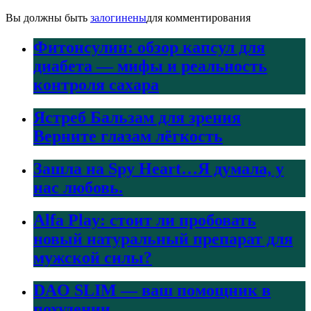
Вы должны быть
залогинены
для комментирования
Фитонсулин: обзор капсул для
диабета — мифы и реальность
контроля сахара
Ястреб Бальзам для зрения
Верните глазам лёгкость
Зашла на Spy Heart…Я думала, у
нас любовь.
Alfa Play: стоит ли пробовать
новый натуральный препарат для
мужской силы?
DAO SLIM — ваш помощник в
похудении