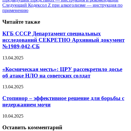
Следующий
Кодексол Z при алкоголизме — инструкция по
применению
Читайте также
КГБ СССР Департамент специальных
исследований СЕКРЕТНО Архивный документ
№1989-042-СБ
13.04.2025
«Космическая месть»: ЦРУ рассекретило досье
об атаке НЛО на советских солдат
13.04.2025
Стопинор – эффективное решение для борьбы с
недержанием мочи
10.04.2025
Оставить комментарий