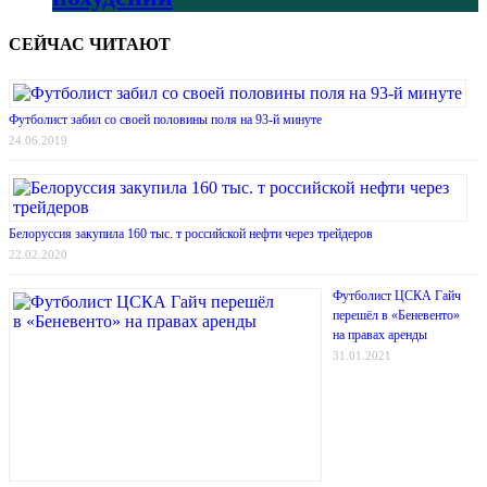
СЕЙЧАС ЧИТАЮТ
Футболист забил со своей половины поля на 93-й минуте
24.06.2019
Белоруссия закупила 160 тыс. т российской нефти через трейдеров
22.02.2020
Футболист ЦСКА Гайч
перешёл в «Беневенто»
на правах аренды
31.01.2021