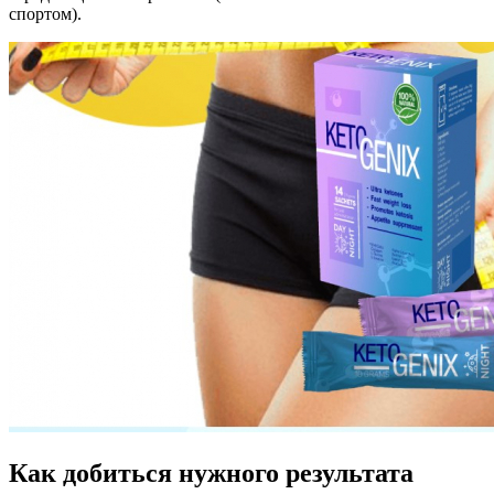
спортом).
Как добиться нужного результата