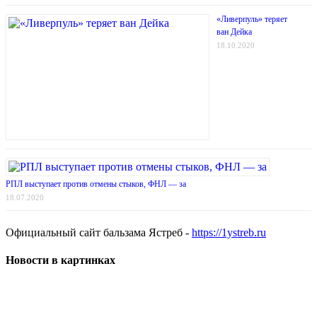
«Ливерпуль» теряет
ван Дейка
18.10.2020
РПЛ выступает против отмены стыков, ФНЛ — за
18.07.2020
Официальный сайт бальзама Ястреб -
https://1ystreb.ru
Новости в картинках