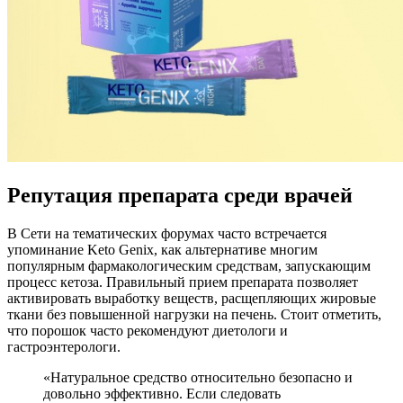
Репутация препарата среди врачей
В Сети на тематических форумах часто встречается
упоминание Keto Genix, как альтернативе многим
популярным фармакологическим средствам, запускающим
процесс кетоза. Правильный прием препарата позволяет
активировать выработку веществ, расщепляющих жировые
ткани без повышенной нагрузки на печень. Стоит отметить,
что порошок часто рекомендуют диетологи и
гастроэнтерологи.
«Натуральное средство относительно безопасно и
довольно эффективно. Если следовать