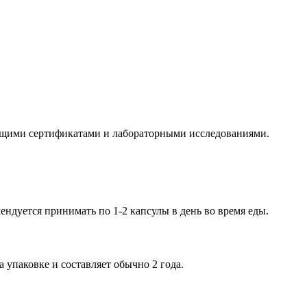
ующими сертификатами и лабораторными исследованиями.
ндуется принимать по 1-2 капсулы в день во время еды.
а упаковке и составляет обычно 2 года.