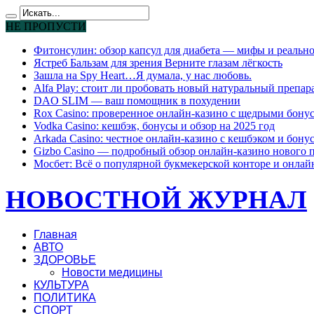
НЕ ПРОПУСТИ
Фитонсулин: обзор капсул для диабета — мифы и реально
Ястреб Бальзам для зрения Верните глазам лёгкость
Зашла на Spy Heart…Я думала, у нас любовь.
Alfa Play: стоит ли пробовать новый натуральный препар
DAO SLIM — ваш помощник в похудении
Rox Casino: проверенное онлайн-казино с щедрыми бону
Vodka Casino: кешбэк, бонусы и обзор на 2025 год
Arkada Casino: честное онлайн-казино с кешбэком и бону
Gizbo Casino — подробный обзор онлайн-казино нового 
Мосбет: Всё о популярной букмекерской конторе и онлай
НОВОСТНОЙ ЖУРНАЛ
Главная
АВТО
ЗДОРОВЬЕ
Новости медицины
КУЛЬТУРА
ПОЛИТИКА
СПОРТ