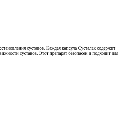
сстановления суставов. Каждая капсула Сусталак содержит
жности суставов. Этот препарат безопасен и подходит для