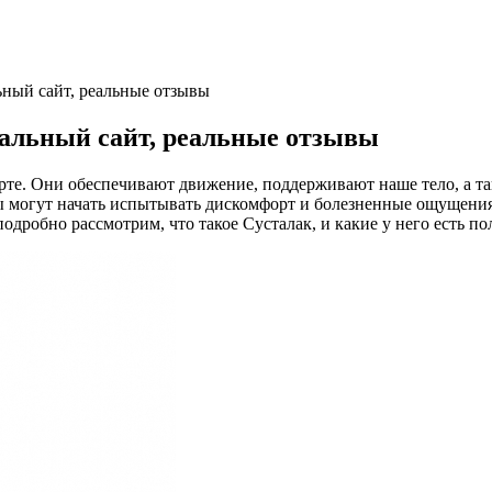
ьный сайт, реальные отзывы
иальный сайт, реальные отзывы
те. Они обеспечивают движение, поддерживают наше тело, а та
ы могут начать испытывать дискомфорт и болезненные ощущени
одробно рассмотрим, что такое Сусталак, и какие у него есть по