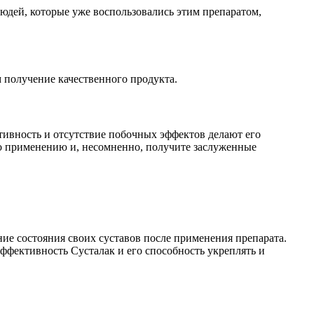
людей, которые уже воспользовались этим препаратом,
 получение качественного продукта.
тивность и отсутствие побочных эффектов делают его
по применению и, несомненно, получите заслуженные
ие состояния своих суставов после применения препарата.
фективность Сусталак и его способность укреплять и