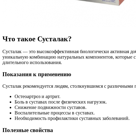
Что такое Сусталак?
Сусталак — это высокоэффективная биологически активная доба
уникальную комбинацию натуральных компонентов, которые сп
длительного использования.
Показания к применению
Сусталак рекомендуется людям, столкнувшимся с различными 
Остеоартроз и артрит.
Боль в суставах после физических нагрузок.
Снижение подвижности суставов.
Воспалительные процессы в суставах.
Необходимость профилактики суставных заболеваний.
Полезные свойства