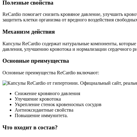
Полезные свойства
ReCardio помогает снизить кровяное давление, улучшить крово
защитить клетки организма от вредного воздействия свободных
Механизм действия
Капсулы ReCardio содержат натуральные компоненты, которые
давления, улучшению кровотока и нормализации сердечного р
Основные преимущества
Основные преимущества ReCardio включают:
Снижение кровяного давления
Улучшение кровотока
Укрепление стенок кровеносных сосудов
Антиоксидантные свойства
Повышение иммунитета.
Что входит в состав?