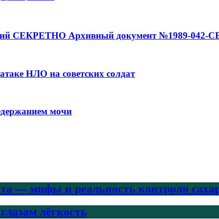
аний СЕКРЕТНО Архивный документ №1989-042-С
 атаке НЛО на советских солдат
недержанием мочи
ета — мифы и реальность контроля саха
 глазам лёгкость