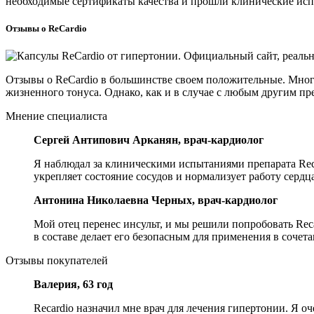
необходимые сертификаты качества и прошли клинические испы
Отзывы о ReCardio
Отзывы о ReCardio в большинстве своем положительные. Мног
жизненного тонуса. Однако, как и в случае с любым другим пр
Мнение специалиста
Сергей Антипович Арканян, врач-кардиолог
Я наблюдал за клиническими испытаниями препарата Recar
укрепляет состояние сосудов и нормализует работу сердца
Антонина Николаевна Черных, врач-кардиолог
Мой отец перенес инсульт, и мы решили попробовать Rec
в составе делает его безопасным для применения в сочет
Отзывы покупателей
Валерия, 63 год
Recardio назначил мне врач для лечения гипертонии. Я о