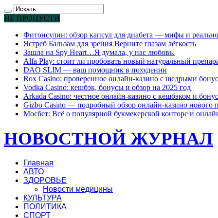
НЕ ПРОПУСТИ
Фитонсулин: обзор капсул для диабета — мифы и реально
Ястреб Бальзам для зрения Верните глазам лёгкость
Зашла на Spy Heart…Я думала, у нас любовь.
Alfa Play: стоит ли пробовать новый натуральный препар
DAO SLIM — ваш помощник в похудении
Rox Casino: проверенное онлайн-казино с щедрыми бону
Vodka Casino: кешбэк, бонусы и обзор на 2025 год
Arkada Casino: честное онлайн-казино с кешбэком и бону
Gizbo Casino — подробный обзор онлайн-казино нового 
Мосбет: Всё о популярной букмекерской конторе и онлай
НОВОСТНОЙ ЖУРНАЛ
Главная
АВТО
ЗДОРОВЬЕ
Новости медицины
КУЛЬТУРА
ПОЛИТИКА
СПОРТ