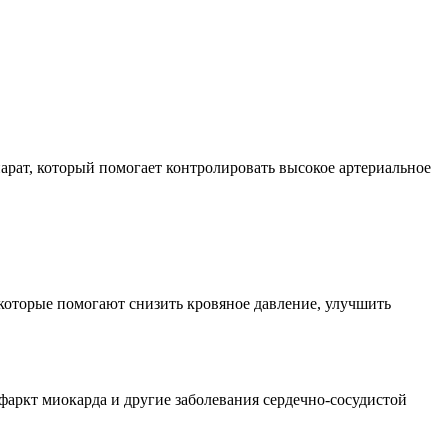
арат, который помогает контролировать высокое артериальное
которые помогают снизить кровяное давление, улучшить
нфаркт миокарда и другие заболевания сердечно-сосудистой