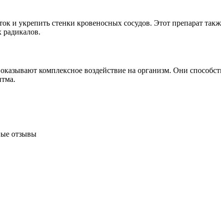
ток и укрепить стенки кровеносных сосудов. Этот препарат так
 радикалов.
 оказывают комплексное воздействие на организм. Они способс
итма.