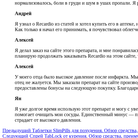
нормализовалось, боли в груди и шум в ушах пропали. Я 
Андрей
Я узнал о Recardio из статей и хотел купить его в аптеке
Как только я начал его принимать, я почувствовал облегч
Алексей
Я делал заказ на сайте этого препарата, и мне понравил
планирую продолжать заказывать Recardio на этом сайте,
Алексей
У моего отца было высокое давление после инфаркта. Мы з
отец не жалуется. Мы заказали препарат на сайте произв
предоставлены бонусы на следующую покупку. Благодар
Ян
Я уже долгое время использую этот препарат и могу с уве
помогает очищать мои сосуды. Единственный минус — преп
страдает от высокого давления.
Предыдущий
Таблетки SlimPills для похудения. Обзор средств
Следующий
Спрей TabLock от курения. Обзор средства, преим