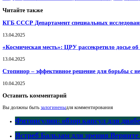
Читайте также
КГБ СССР Департамент специальных исследов
13.04.2025
«Космическая месть»: ЦРУ рассекретило досье об
13.04.2025
Стопинор – эффективное решение для борьбы с 
10.04.2025
Оставить комментарий
Вы должны быть
залогинены
для комментирования
Фитонсулин: обзор капсул для диаб
Ястреб Бальзам для зрения Верните