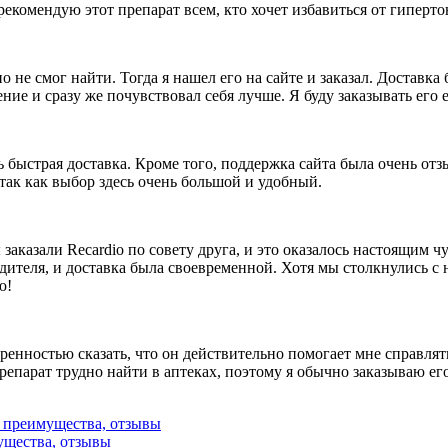
рекомендую этот препарат всем, кто хочет избавиться от гиперто
, но не смог найти. Тогда я нашел его на сайте и заказал. Доста
ение и сразу же почувствовал себя лучше. Я буду заказывать его 
ась быстрая доставка. Кроме того, поддержка сайта была очень о
 так как выбор здесь очень большой и удобный.
аказали Recardio по совету друга, и это оказалось настоящим ч
одителя, и доставка была своевременной. Хотя мы столкнулись 
ю!
ренностью сказать, что он действительно помогает мне справлят
арат трудно найти в аптеках, поэтому я обычно заказываю его 
а, преимущества, отзывы
ущества, отзывы