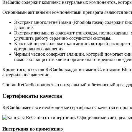
ReCardio содержит комплекс натуральных компонентов, которы
Основными активными компонентами препарата являются экстр
Экстракт многолетней маки (Rhodiola rosea) содержит б
давление.
Экстракт женьшеня содержит гликозиды, полисахариды, 
улучшить работу сердечно-сосудистой системы.
Красный перец содержит капсаицин, который расширяет
артериального давления.
Черный чеснок содержит аллицин, который помогает сниз
помогают защитить клетки организма от вредного воздей
Кроме того, в состав ReCardio входят витамин С, витамин В6
артериальное давление.
Состав ReCardio полностью натуральный и безопасный для здо
Сертификаты качества
ReCardio имеет все необходимые сертификаты качества и проше
Инструкция по применению