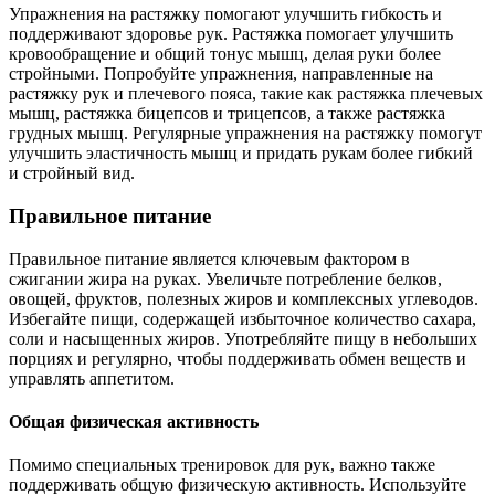
Упражнения на растяжку помогают улучшить гибкость и
поддерживают здоровье рук. Растяжка помогает улучшить
кровообращение и общий тонус мышц, делая руки более
стройными. Попробуйте упражнения, направленные на
растяжку рук и плечевого пояса, такие как растяжка плечевых
мышц, растяжка бицепсов и трицепсов, а также растяжка
грудных мышц. Регулярные упражнения на растяжку помогут
улучшить эластичность мышц и придать рукам более гибкий
и стройный вид.
Правильное питание
Правильное питание является ключевым фактором в
сжигании жира на руках. Увеличьте потребление белков,
овощей, фруктов, полезных жиров и комплексных углеводов.
Избегайте пищи, содержащей избыточное количество сахара,
соли и насыщенных жиров. Употребляйте пищу в небольших
порциях и регулярно, чтобы поддерживать обмен веществ и
управлять аппетитом.
Общая физическая активность
Помимо специальных тренировок для рук, важно также
поддерживать общую физическую активность. Используйте