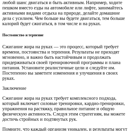
любой шанс двигаться и быть активным. Например, ходите
пешком вместо езды на автомобиле или лифте, занимайтесь
активными видами отдыха на природе, делайте домашние
дела с усилием. Чем больше вы будете двигаться, тем больше
калорий будет сжигаться, в том числе и на руках.
Постоянство и терпение
Сжигание жира на руках — это процесс, который требует
времени, постоянства и терпения. Результаты не приходят
мгновенно, и важно быть настойчивым и продолжать
придерживаться своей тренировочной программы и плана
питания. Установите реалистичные цели и следуйте им.
Постепенно вы заметите изменения и улучшения в своих
руках.
Заключение
Сжигание жира на руках требует комплексного подхода,
который включает силовые тренировки, кардио-тренировки,
упражнения на растяжку, правильное питание и общую
физическую активность. Следуя этим стратегиям, вы можете
достичь стройных и подтянутых рук.
Помните, что каждый организм уникален, и результаты могут