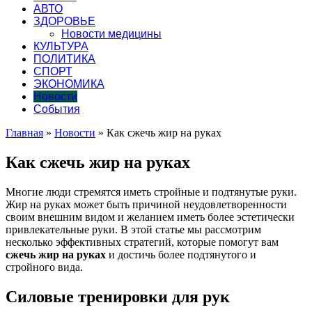
АВТО
ЗДОРОВЬЕ
Новости медицины
КУЛЬТУРА
ПОЛИТИКА
СПОРТ
ЭКОНОМИКА
Новости
События
Главная
»
Новости
»
Как сжечь жир на руках
Как сжечь жир на руках
Многие люди стремятся иметь стройные и подтянутые руки.
Жир на руках может быть причиной неудовлетворенности
своим внешним видом и желанием иметь более эстетически
привлекательные руки. В этой статье мы рассмотрим
несколько эффективных стратегий, которые помогут вам
сжечь жир на руках
и достичь более подтянутого и
стройного вида.
Силовые тренировки для рук