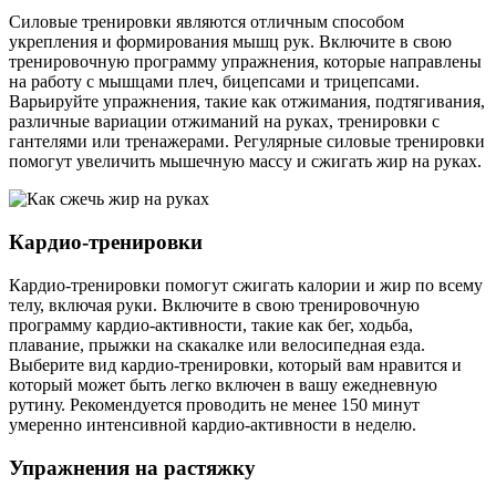
Силовые тренировки являются отличным способом
укрепления и формирования мышц рук. Включите в свою
тренировочную программу упражнения, которые направлены
на работу с мышцами плеч, бицепсами и трицепсами.
Варьируйте упражнения, такие как отжимания, подтягивания,
различные вариации отжиманий на руках, тренировки с
гантелями или тренажерами. Регулярные силовые тренировки
помогут увеличить мышечную массу и сжигать жир на руках.
Кардио-тренировки
Кардио-тренировки помогут сжигать калории и жир по всему
телу, включая руки. Включите в свою тренировочную
программу кардио-активности, такие как бег, ходьба,
плавание, прыжки на скакалке или велосипедная езда.
Выберите вид кардио-тренировки, который вам нравится и
который может быть легко включен в вашу ежедневную
рутину. Рекомендуется проводить не менее 150 минут
умеренно интенсивной кардио-активности в неделю.
Упражнения на растяжку