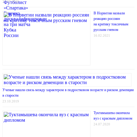
22.07.2020
В Норвегии назвали
реакцию россиян
на критику токсичным
русским гневом
16.02.2021
Ученые нашли связь между характером в подростковом возрасте и риском деменции
в старости
23.10.2019
Туктамышева окончила
вуз с красным дипломом
24.07.2020