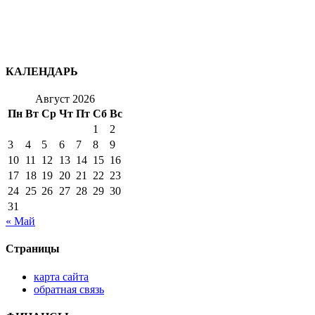
КАЛЕНДАРЬ
Август 2026
Пн
Вт
Ср
Чт
Пт
Сб
Вс
1
2
3
4
5
6
7
8
9
10
11
12
13
14
15
16
17
18
19
20
21
22
23
24
25
26
27
28
29
30
31
« Май
Страницы
карта сайта
обратная связь