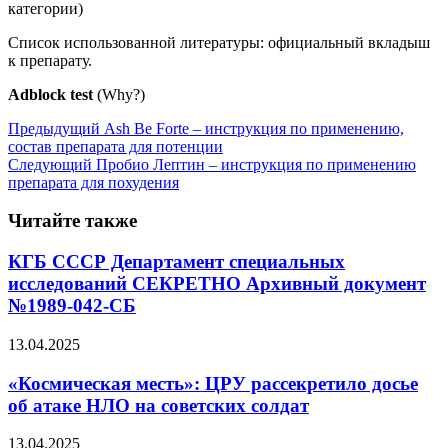
категории)
Список использованной литературы: официальный вкладыш
к препарату.
Adblock test
(Why?)
Предыдущий
Ash Be Forte – инструкция по применению,
состав препарата для потенции
Следующий
Пробио Лептин – инструкция по применению
препарата для похудения
Читайте также
КГБ СССР Департамент специальных
исследований СЕКРЕТНО Архивный документ
№1989-042-СБ
13.04.2025
«Космическая месть»: ЦРУ рассекретило досье
об атаке НЛО на советских солдат
13.04.2025