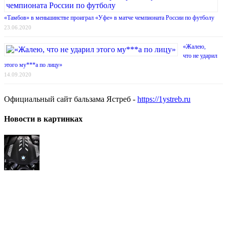
«Тамбов» в меньшинстве проиграл «Уфе» в матче чемпионата России по футболу
23.06.2020
«Жалею,
что не ударил
этого му***а по лицу»
14.09.2020
Официальный сайт бальзама Ястреб -
https://1ystreb.ru
Новости в картинках