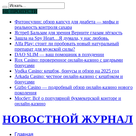
НЕ ПРОПУСТИ
Фитонсулин: обзор капсул для диабета — мифы и
реальность контроля сахара
Ястреб Бальзам для зрения Верните глазам лёгкость
Зашла на Spy Heart…Я думала, у нас любовь.
Alfa Play: стоит ли пробовать новый натуральный
препарат для мужской силы?
DAO SLIM — ваш помощник в похудении
Rox Casino: проверенное онлайн-казино с щедрыми
бонусами
Vodka Casino: кешбэк, бонусы и обзор на 2025 год
Arkada Casino: честное онлайн-казино с кешбэком и
бонусами
Gizbo Casino — подробный обзор онлайн-казино нового
поколения
Мосбет: Всё о популярной букмекерской конторе и
онлайн-казино
НОВОСТНОЙ ЖУРНАЛ
Главная