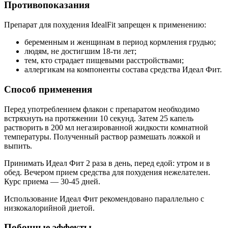
Противопоказания
Препарат для похудения IdealFit запрещен к применению:
беременным и женщинам в период кормления грудью;
людям, не достигшим 18-ти лет;
тем, кто страдает пищевыми расстройствами;
аллергикам на компоненты состава средства Идеал Фит.
Способ применения
Перед употреблением флакон с препаратом необходимо
встряхнуть на протяжении 10 секунд. Затем 25 капель
растворить в 200 мл негазированной жидкости комнатной
температуры. Полученный раствор размешать ложкой и
выпить.
Принимать Идеал Фит 2 раза в день, перед едой: утром и в
обед. Вечером прием средства для похудения нежелателен.
Курс приема — 30-45 дней.
Использование Идеал Фит рекомендовано параллельно с
низкокалорийной диетой.
Побочные эффекты