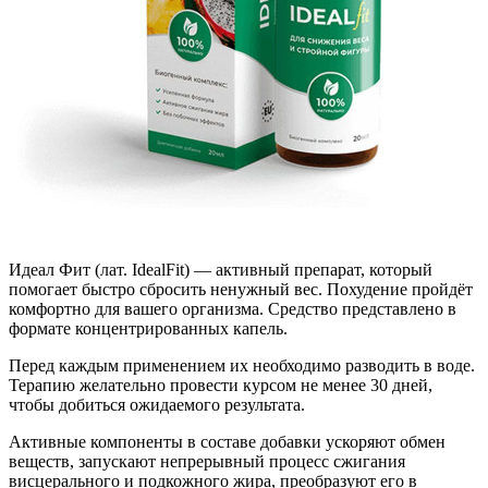
Идеал Фит (лат. IdealFit) — активный препарат, который
помогает быстро сбросить ненужный вес. Похудение пройдёт
комфортно для вашего организма. Средство представлено в
формате концентрированных капель.
Перед каждым применением их необходимо разводить в воде.
Терапию желательно провести курсом не менее 30 дней,
чтобы добиться ожидаемого результата.
Активные компоненты в составе добавки ускоряют обмен
веществ, запускают непрерывный процесс сжигания
висцерального и подкожного жира, преобразуют его в