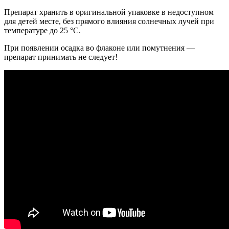
Препарат хранить в оригинальной упаковке в недоступном
для детей месте, без прямого влияния солнечных лучей при
температуре до 25 °С.
При появлении осадка во флаконе или помутнения —
препарат принимать не следует!