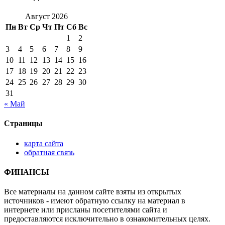
Август 2026
Пн
Вт
Ср
Чт
Пт
Сб
Вс
1
2
3
4
5
6
7
8
9
10
11
12
13
14
15
16
17
18
19
20
21
22
23
24
25
26
27
28
29
30
31
« Май
Страницы
карта сайта
обратная связь
ФИНАНСЫ
Все материалы на данном сайте взяты из открытых
источников - имеют обратную ссылку на материал в
интернете или присланы посетителями сайта и
предоставляются исключительно в ознакомительных целях.