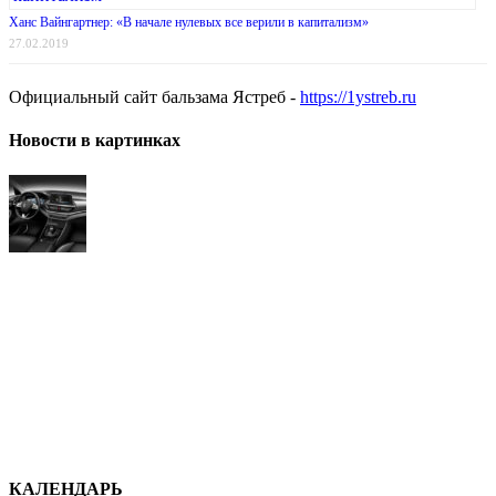
Ханс Вайнгартнер: «В начале нулевых все верили в капитализм»
27.02.2019
Официальный сайт бальзама Ястреб -
https://1ystreb.ru
Новости в картинках
КАЛЕНДАРЬ