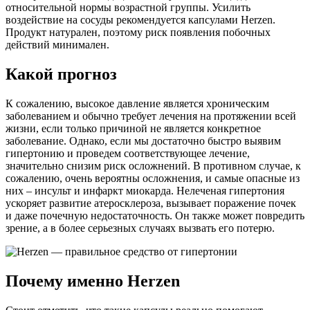
относительной нормы возрастной группы. Усилить
воздействие на сосуды рекомендуется капсулами Herzen.
Продукт натурален, поэтому риск появления побочных
действий минимален.
Какой прогноз
К сожалению, высокое давление является хроническим
заболеванием и обычно требует лечения на протяжении всей
жизни, если только причиной не является конкретное
заболевание. Однако, если мы достаточно быстро выявим
гипертонию и проведем соответствующее лечение,
значительно снизим риск осложнений. В противном случае, к
сожалению, очень вероятны осложнения, и самые опасные из
них – инсульт и инфаркт миокарда. Нелеченая гипертония
ускоряет развитие атеросклероза, вызывает поражение почек
и даже почечную недостаточность. Он также может повредить
зрение, а в более серьезных случаях вызвать его потерю.
Почему именно Herzen