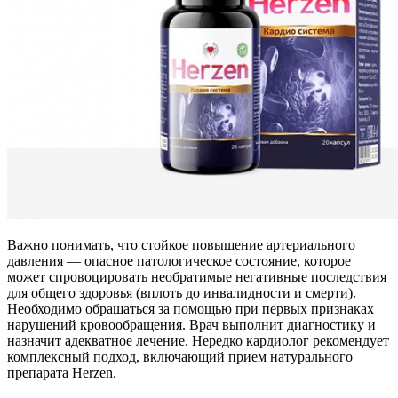
Важно понимать, что стойкое повышение артериального
давления — опасное патологическое состояние, которое
может спровоцировать необратимые негативные последствия
для общего здоровья (вплоть до инвалидности и смерти).
Необходимо обращаться за помощью при первых признаках
нарушений кровообращения. Врач выполнит диагностику и
назначит адекватное лечение. Нередко кардиолог рекомендует
комплексный подход, включающий прием натурального
препарата Herzen.