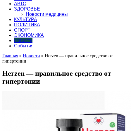
АВТО
ЗДОРОВЬЕ
Новости медицины
КУЛЬТУРА
ПОЛИТИКА
СПОРТ
ЭКОНОМИКА
Новости
События
Главная
»
Новости
»
Herzen — правильное средство от
гипертонии
Herzen — правильное средство от
гипертонии