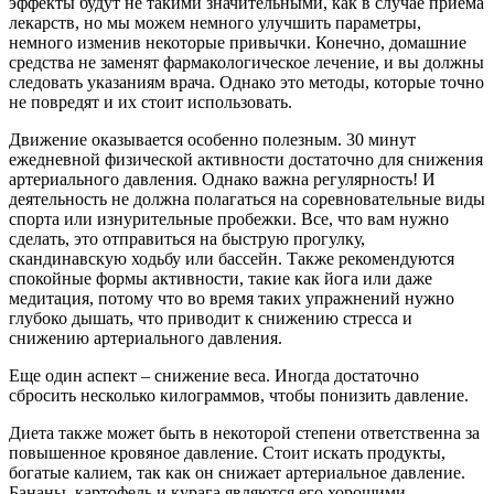
эффекты будут не такими значительными, как в случае приема
лекарств, но мы можем немного улучшить параметры,
немного изменив некоторые привычки. Конечно, домашние
средства не заменят фармакологическое лечение, и вы должны
следовать указаниям врача. Однако это методы, которые точно
не повредят и их стоит использовать.
Движение оказывается особенно полезным. 30 минут
ежедневной физической активности достаточно для снижения
артериального давления. Однако важна регулярность! И
деятельность не должна полагаться на соревновательные виды
спорта или изнурительные пробежки. Все, что вам нужно
сделать, это отправиться на быструю прогулку,
скандинавскую ходьбу или бассейн. Также рекомендуются
спокойные формы активности, такие как йога или даже
медитация, потому что во время таких упражнений нужно
глубоко дышать, что приводит к снижению стресса и
снижению артериального давления.
Еще один аспект – снижение веса. Иногда достаточно
сбросить несколько килограммов, чтобы понизить давление.
Диета также может быть в некоторой степени ответственна за
повышенное кровяное давление. Стоит искать продукты,
богатые калием, так как он снижает артериальное давление.
Бананы, картофель и курага являются его хорошими