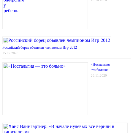
Российский борец объявлен чемпионом Игр-2012
15.07.2020
«Ностальгия —
это больно»
26.11.2020