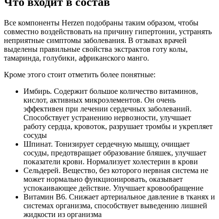
Что входит в состав
Все компоненты Herzen подобраны таким образом, чтобы
совместно воздействовать на причину гипертонии, устранять
неприятные симптомы заболевания. В отзывах врачей
выделены правильные свойства экстрактов готу колы,
тамаринда, голубики, африканского манго.
Кроме этого стоит отметить более понятные:
Имбирь. Содержит большое количество витаминов,
кислот, активных микроэлементов. Он очень
эффективен при лечении сердечных заболеваний.
Способствует устранению нервозности, улучшает
работу сердца, кровоток, разрушает тромбы и укрепляет
сосуды
Шпинат. Тонизирует сердечную мышцу, очищает
сосуды, предотвращает образование бляшек, улучшает
показатели крови. Нормализует холестерин в крови
Сельдерей. Вещество, без которого нервная система не
может нормально функционировать, оказывает
успокаивающее действие. Улучшает кровообращение
Витамин В6. Снижает артериальное давление в тканях и
системах организма, способствует выведению лишней
жидкости из организма