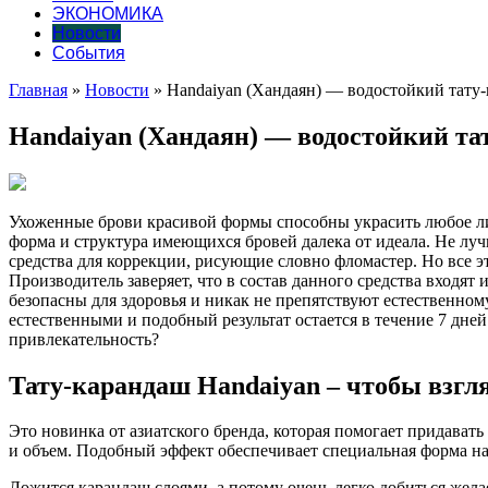
ЭКОНОМИКА
Новости
События
Главная
»
Новости
»
Handaiyan (Хандаян) — водостойкий тату-
Handaiyan (Хандаян) — водостойкий та
Ухоженные брови красивой формы способны украсить любое лиц
форма и структура имеющихся бровей далека от идеала. Не лу
средства для коррекции, рисующие словно фломастер. Но все э
Производитель заверяет, что в состав данного средства входя
безопасны для здоровья и никак не препятствуют естественно
естественными и подобный результат остается в течение 7 дней
привлекательность?
Тату-карандаш Handaiyan – чтобы взг
Это новинка от азиатского бренда, которая помогает придава
и объем. Подобный эффект обеспечивает специальная форма на
Ложится карандаш слоями, а потому очень легко добиться жел