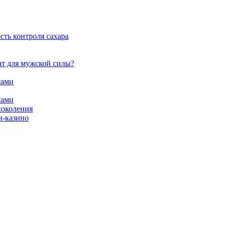
сть контроля сахара
ат для мужской силы?
сами
сами
поколения
н-казино