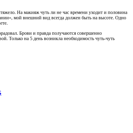
ь тяжело. На макияж чуть ли не час времени уходит и половина
мпании», мой внешний вид всегда должен быть на высоте. Одно
ете.
порадовал. Брови и правда получаются совершенно
вой. Только на 5 день возникла необходимость чуть-чуть
Б