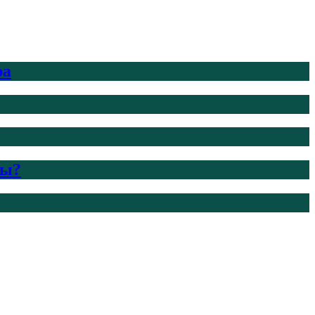
ра
лы?