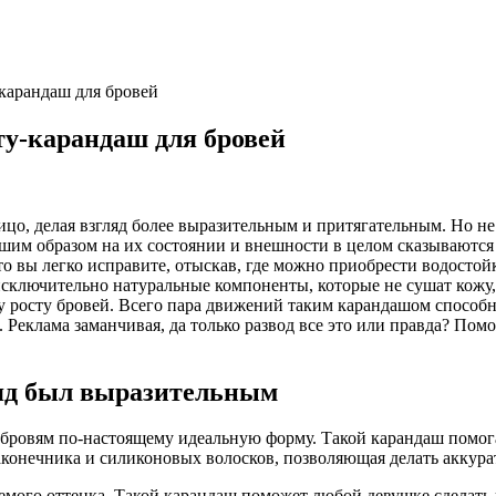
карандаш для бровей
ту-карандаш для бровей
о, делая взгляд более выразительным и притягательным. Но не 
чшим образом на их состоянии и
внешности в целом сказываются
то вы легко исправите, отыскав, где можно приобрести водостой
т исключительно натуральные компоненты, которые не сушат кож
му росту бровей. Всего пара движений таким карандашом способ
. Реклама заманчивая, да только развод все это или правда? По
ляд был выразительным
ть бровям по-настоящему идеальную форму. Такой карандаш помо
конечника и силиконовых волосков, позволяющая делать аккура
аемого оттенка. Такой карандаш поможет любой девушке сделат