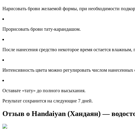
Нарисовать брови желаемой формы, при необходимости подкор
Прорисовать брови тату-карандашом.
После нанесения средство некоторое время остается влажным, п
Интенсивность цвета можно регулировать числом нанесенных сл
Оставьте «тату» до полного высыхания.
Результат сохранится на следующие 7 дней.
Отзыв о Handaiyan (Хандаян) — водост