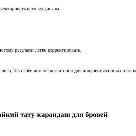
ректировать ватным диском.
отому результат легко корректировать.
оев, 3-5 слоев вполне достаточно для получения сочных оттенк
ойкий тату-карандаш для бровей