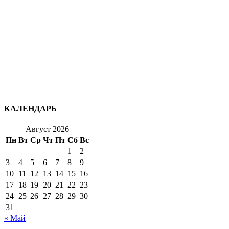
КАЛЕНДАРЬ
Август 2026
Пн
Вт
Ср
Чт
Пт
Сб
Вс
1
2
3
4
5
6
7
8
9
10
11
12
13
14
15
16
17
18
19
20
21
22
23
24
25
26
27
28
29
30
31
« Май