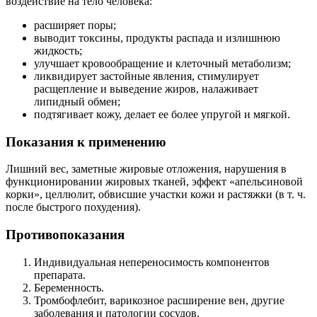
воздействие на тело человека:
расширяет поры;
выводит токсины, продукты распада и излишнюю
жидкость;
улучшает кровообращение и клеточный метаболизм;
ликвидирует застойные явления, стимулирует
расщепление и выведение жиров, налаживает
липидный обмен;
подтягивает кожу, делает ее более упругой и мягкой.
Показания к применению
Лишний вес, заметные жировые отложения, нарушения в
функционировании жировых тканей, эффект «апельсиновой
корки», целлюлит, обвисшие участки кожи и растяжки (в т. ч.
после быстрого похудения).
Противопоказания
Индивидуальная непереносимость компонентов
препарата.
Беременность.
Тромбофлебит, варикозное расширение вен, другие
заболевания и патологии сосудов.