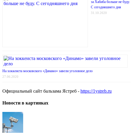
за Хабиба больше не буду.
С сегодняшнего дня
31.10.2020
На хоккеиста московского «Динамо» завели уголовное дело
27.06.2020
Официальный сайт бальзама Ястреб -
https://1ystreb.ru
Новости в картинках