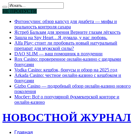
НЕ ПРОПУСТИ
Фитонсулин: обзор капсул для диабета — мифы и
реальность контроля сахара
Ястреб Бальзам для зрения Верните глазам лёгкость
Зашла на Spy Heart…Я думала, у нас любовь.
Alfa Play: стоит ли пробовать новый натуральный
препарат для мужской силы?
DAO SLIM — ваш помощник в похудении
Rox Casino: проверенное онлайн-казино с щедрыми
бонусами
Vodka Casino: кешбэк, бонусы и обзор на 2025 год
Arkada Casino: честное онлайн-казино с кешбэком и
бонусами
Gizbo Casino — подробный обзор онлайн-казино нового
поколения
Мосбет: Всё о популярной букмекерской конторе и
онлайн-казино
НОВОСТНОЙ ЖУРНАЛ
Главная