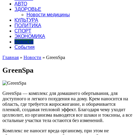
АВТО
ЗДОРОВЬЕ
Новости медицины
КУЛЬТУРА
ПОЛИТИКА
СПОРТ
ЭКОНОМИКА
Новости
События
Главная
»
Новости
»
GreenSpa
GreenSpa
GreenSpa — комплекс для домашнего обертывания, для
доступного и легкого похудения на дому. Крем наносится на
область, где требуется жиросжигание, и оборачивается
пленкой, создавая тепловой эффект. Благодаря чему уходит
целлюлит, из организма выводятся все шлаки и токсины, а все
остальные участки тела остаются без изменений.
Комплекс не наносит вреда организму, при этом не