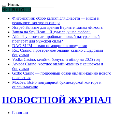
НЕ ПРОПУСТИ
Фитонсулин: обзор капсул для диабета — мифы и
реальность контроля сахара
Ястреб Бальзам для зрения Верните глазам лёгкость
Зашла на Spy Heart…Я думала, у нас любовь.
Alfa Play: стоит ли пробовать новый натуральный
препарат для мужской силы?
DAO SLIM — ваш помощник в похудении
Rox Casino: проверенное онлайн-казино с щедрыми
бонусами
Vodka Casino: кешбэк, бонусы и обзор на 2025 год
Arkada Casino: честное онлайн-казино с кешбэком и
бонусами
Gizbo Casino — подробный обзор онлайн-казино нового
поколения
Мосбет: Всё о популярной букмекерской конторе и
онлайн-казино
НОВОСТНОЙ ЖУРНАЛ
Главная