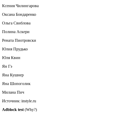
Ксения Чилингарова
Оксана Бондаренко
Ольга Свиблова
Полина Аскери
Рената Пиотровски
Юлия Прудько
Юля Квин
Ян Гэ
Яна Кушнер
Яна Шопоголик
Милана Пич
Источник:
instyle.ru
Adblock test
(Why?)