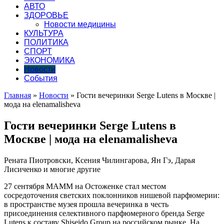
АВТО
ЗДОРОВЬЕ
Новости медицины
КУЛЬТУРА
ПОЛИТИКА
СПОРТ
ЭКОНОМИКА
Новости
События
Главная
»
Новости
»
Гости вечеринки Serge Lutens в Москве |
мода на elenamalisheva
Гости вечеринки Serge Lutens в
Москве | мода на elenamalisheva
Рената Пиотровски, Ксения Чилингарова, Ян Гэ, Дарья
Лисиченко и многие другие
27 сентября МАММ на Остоженке стал местом
сосредоточения светских поклонников нишевой парфюмерии:
в пространстве музея прошла вечеринка в честь
присоединения селективного
парфюмерного бренда Serge
Lutens к составу Shiseido Group на российском рынке. На