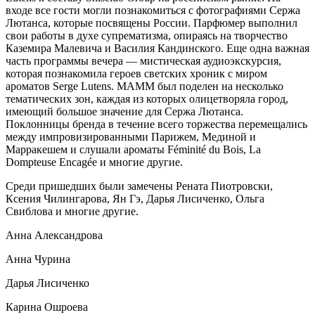
входе все гости могли познакомиться с фотографиями Сержа
Лютанса, которые посвящены России. Парфюмер выполнил
свои работы в духе супрематизма, опираясь на творчество
Каземира Малевича и Василия Кандинского. Еще одна важная
часть программы вечера — мистическая аудиоэкскурсия,
которая познакомила героев светских хроник с миром
ароматов Serge Lutens. МАММ был поделен на несколько
тематических зон, каждая из которых олицетворяла город,
имеющий большое значение для Сержа Лютанса.
Поклонницы бренда в течение всего торжества перемещались
между импровизированными Парижем, Мединой и
Марракешем и слушали ароматы Féminité du Bois, La
Dompteuse Encagée и многие другие.
Среди пришедших были замечены Рената Пиотровски,
Ксения Чилингарова, Ян Гэ, Дарья Лисиченко, Ольга
Свиблова и многие другие.
Анна Александрова
Анна Чурина
Дарья Лисиченко
Карина Ошроева