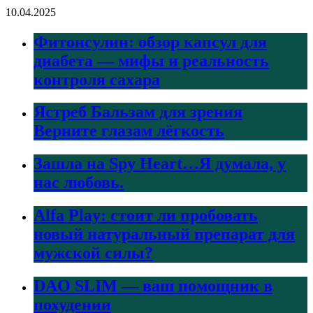
10.04.2025
Фитонсулин: обзор капсул для
диабета — мифы и реальность
контроля сахара
Ястреб Бальзам для зрения
Верните глазам лёгкость
Зашла на Spy Heart…Я думала, у
нас любовь.
Alfa Play: стоит ли пробовать
новый натуральный препарат для
мужской силы?
DAO SLIM — ваш помощник в
похудении