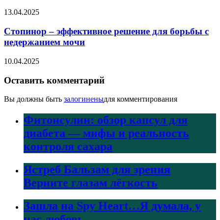
13.04.2025
Стопинор – эффективное решение для борьбы с
недержанием мочи
10.04.2025
Оставить комментарий
Вы должны быть
залогинены
для комментирования
Фитонсулин: обзор капсул для
диабета — мифы и реальность
контроля сахара
Ястреб Бальзам для зрения
Верните глазам лёгкость
Зашла на Spy Heart…Я думала, у
нас любовь.