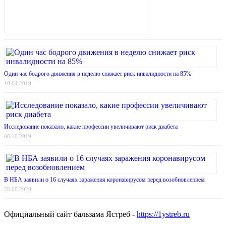
Один час бодрого движения в неделю снижает риск инвалидности на 85%
10.04.2019
Исследование показало, какие профессии увеличивают риск диабета
08.10.2019
В НБА заявили о 16 случаях заражения коронавирусом перед возобновлением
28.06.2020
Официальный сайт бальзама Ястреб -
https://1ystreb.ru