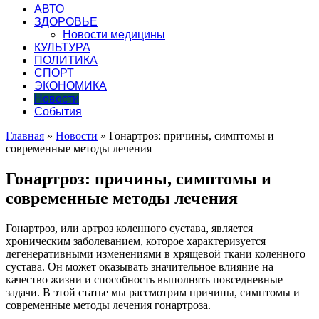
АВТО
ЗДОРОВЬЕ
Новости медицины
КУЛЬТУРА
ПОЛИТИКА
СПОРТ
ЭКОНОМИКА
Новости
События
Главная
»
Новости
»
Гонартроз: причины, симптомы и
современные методы лечения
Гонартроз: причины, симптомы и
современные методы лечения
Гонартроз, или артроз коленного сустава, является
хроническим заболеванием, которое характеризуется
дегенеративными изменениями в хрящевой ткани коленного
сустава. Он может оказывать значительное влияние на
качество жизни и способность выполнять повседневные
задачи. В этой статье мы рассмотрим причины, симптомы и
современные методы лечения гонартроза.