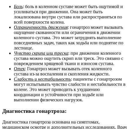
Боль
: боль в коленном суставе может быть ощутимой и
усиливаться при движении. Она может быть
локализована внутри сустава или распространяться по
всей поверхности колена.
Ограниченность движения
: гонартроз может вызывать
ощущение скованности или ограничения в движении
коленного сустава. Это может затруднять выполнение
повседневных задач, таких как ходьба или поднятие по
лестнице.
Чувство скрипа или треска
: при движении коленного
сустава можно ощутить скрип или треск. Это связано с
повреждением хрящевой ткани и износом сустава.
Отек
: Гонартроз может вызывать отек коленного
сустава из-за воспаления и скопления жидкости.
Слабость и нестабильность
: пациенты с гонартрозом
могут испытывать чувство слабости и нестабильности в
колене. Это может приводить к ухудшению
координации и устойчивости при ходьбе или
выполнении физических нагрузок.
Диагностика гонартроза:
Диагностика гонартроза основана на симптомах,
медицинском осмотре и дополнительных исследованиях. Врач