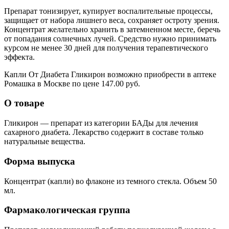
Препарат тонизирует, купирует воспалительные процессы,
защищает от набора лишнего веса, сохраняет остроту зрения.
Концентрат желательно хранить в затемненном месте, беречь
от попадания солнечных лучей. Средство нужно принимать
курсом не менее 30 дней для получения терапевтического
эффекта.
Капли От Диабета Гликирон возможно приобрести в аптеке
Ромашка в Москве по цене 147.00 руб.
О товаре
Гликирон — препарат из категории БАДы для лечения
сахарного диабета. Лекарство содержит в составе только
натуральные вещества.
Форма выпуска
Концентрат (капли) во флаконе из темного стекла. Объем 50
мл.
Фармакологическая группа