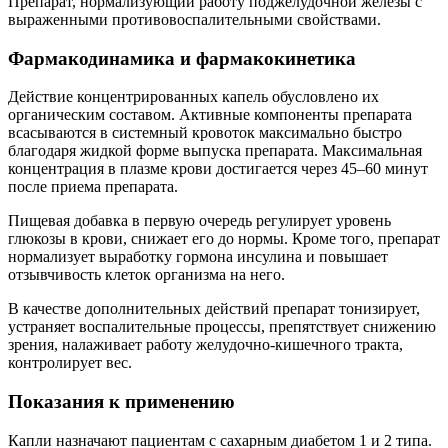
Препарат, нормализующий работу поджелудочной железы с
выраженными противовоспалительными свойствами.
Фармакодинамика и фармакокинетика
Действие концентрированных капель обусловлено их
органическим составом. Активные компоненты препарата
всасываются в системный кровоток максимально быстро
благодаря жидкой форме выпуска препарата. Максимальная
концентрация в плазме крови достигается через 45–60 минут
после приема препарата.
Пищевая добавка в первую очередь регулирует уровень
глюкозы в крови, снижает его до нормы. Кроме того, препарат
нормализует выработку гормона инсулина и повышает
отзывчивость клеток организма на него.
В качестве дополнительных действий препарат тонизирует,
устраняет воспалительные процессы, препятствует снижению
зрения, налаживает работу желудочно-кишечного тракта,
контролирует вес.
Показания к применению
Капли назначают пациентам с сахарным диабетом 1 и 2 типа.