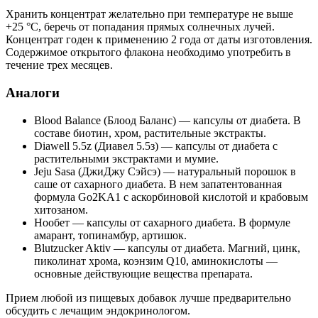
Хранить концентрат желательно при температуре не выше
+25 °C, беречь от попадания прямых солнечных лучей.
Концентрат годен к применению 2 года от даты изготовления.
Содержимое открытого флакона необходимо употребить в
течение трех месяцев.
Аналоги
Blood Balance (Блоод Баланс) — капсулы от диабета. В
составе биотин, хром, растительные экстракты.
Diawell 5.5z (Диавел 5.5з) — капсулы от диабета с
растительными экстрактами и мумие.
Jeju Sasa (ДжиДжу Сэйсэ) — натуральный порошок в
саше от сахарного диабета. В нем запатентованная
формула Go2KA1 с аскорбиновой кислотой и крабовым
хитозаном.
Нообет — капсулы от сахарного диабета. В формуле
амарант, топинамбур, артишок.
Blutzucker Aktiv — капсулы от диабета. Магний, цинк,
пиколинат хрома, коэнзим Q10, аминокислоты —
основные действующие вещества препарата.
Прием любой из пищевых добавок лучше предварительно
обсудить с лечащим эндокринологом.