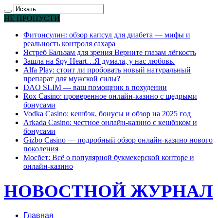
НЕ ПРОПУСТИ
Фитонсулин: обзор капсул для диабета — мифы и
реальность контроля сахара
Ястреб Бальзам для зрения Верните глазам лёгкость
Зашла на Spy Heart…Я думала, у нас любовь.
Alfa Play: стоит ли пробовать новый натуральный
препарат для мужской силы?
DAO SLIM — ваш помощник в похудении
Rox Casino: проверенное онлайн-казино с щедрыми
бонусами
Vodka Casino: кешбэк, бонусы и обзор на 2025 год
Arkada Casino: честное онлайн-казино с кешбэком и
бонусами
Gizbo Casino — подробный обзор онлайн-казино нового
поколения
Мосбет: Всё о популярной букмекерской конторе и
онлайн-казино
НОВОСТНОЙ ЖУРНАЛ
Главная