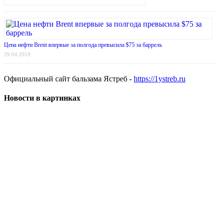
Цена нефти Brent впервые за полгода превысила $75 за баррель
29.04.2019
Официальный сайт бальзама Ястреб -
https://1ystreb.ru
Новости в картинках