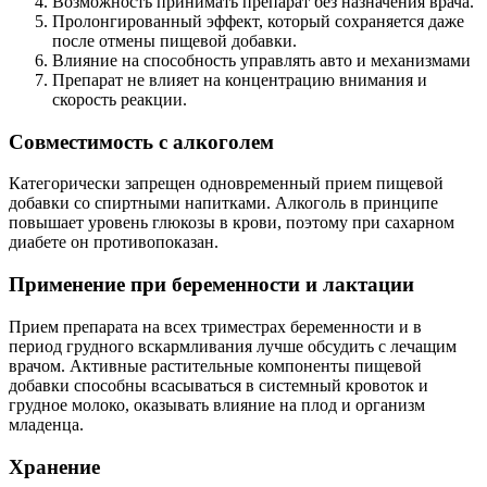
Возможность принимать препарат без назначения врача.
Пролонгированный эффект, который сохраняется даже
после отмены пищевой добавки.
Влияние на способность управлять авто и механизмами
Препарат не влияет на концентрацию внимания и
скорость реакции.
Совместимость с алкоголем
Категорически запрещен одновременный прием пищевой
добавки со спиртными напитками. Алкоголь в принципе
повышает уровень глюкозы в крови, поэтому при сахарном
диабете он противопоказан.
Применение при беременности и лактации
Прием препарата на всех триместрах беременности и в
период грудного вскармливания лучше обсудить с лечащим
врачом. Активные растительные компоненты пищевой
добавки способны всасываться в системный кровоток и
грудное молоко, оказывать влияние на плод и организм
младенца.
Хранение