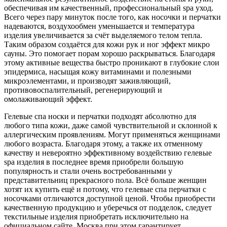
обеспечивая им качественный, профессиональный spa уход.
Всего через пару минуток после того, как носочки и перчатки
надеваются, воздухообмен уменьшается и температура
изделия увеличивается за счёт выделяемого телом тепла.
Таким образом создаётся для кожи рук и ног эффект микро
сауны. Это помогает порам хорошо раскрываться. Благодаря
этому активные вещества быстро проникают в глубокие слои
эпидермиса, насыщая кожу витаминами и полезными
микроэлементами, и производят заживляющий,
противовоспалительный, регенерирующий и
омолаживающий эффект.
Гелевые спа носки и перчатки подходят абсолютно для
любого типа кожи, даже самой чувствительной и склонной к
аллергическим проявлениям. Могут применяться женщинами
любого возраста. Благодаря этому, а также их отменному
качеству и невероятно эффективному воздействию гелевые
spa изделия в последнее время приобрели большую
популярность и стали очень востребованными у
представительниц прекрасного пола. Всё больше женщин
хотят их купить ещё и потому, что гелевые спа перчатки с
носочками отличаются доступной ценой. Чтобы приобрести
качественную продукцию и уберечься от подделок, следует
текстильные изделия приобретать исключительно на
официальном сайте. Москва при этом гарантирует