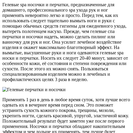
Гелевые spa носочки и перчатки, предназначенные для
домашнего, профессионального spa ухода рук и ног
применять невероятно легко и просто. Перед тем, как их
использовать следует тщательно вымыть ноги и руки с
помощью обычных средств гигиены для ежедневного ухода,
вытереть полотенцем насухо. Прежде, чем гелевые спа
перчатки и носочки надеть, можно сделать пилинг или
ванночку для рук и ног. Она усилит лечебное воздействие
изделия и окажет максимально благотворный эффект. На
вымытые, высушенные руки и ноги одеваются гелевые spa
носки и перчатки. Носить их следует 20-40 минут, зависит от
особенности кожи, её состояния и степени повреждения или
сухости. После этого их можно снять. Пользоваться
специализированным изделием можно в лечебных и
профилактических целях 3 раза в неделю.
Применять 1 раз в день в любое время суток, хотя лучше всего
одевать их в вечернее время перед сном. Это поможет
устранить сухость кожного покрова, трещины, мозоли,
укрепить ногти, сделать красивой, упругой, эластичной кожу.
Положительный результат будет заметен уже после первого
применения. Носочки и перчатки обладают накопительным
эффектом и чем дольше их применять, тем лучше будет