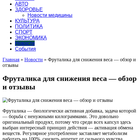
АВТО
ЗДОРОВЬЕ
Новости медицины
КУЛЬТУРА
ПОЛИТИКА
СПОРТ
ЭКОНОМИКА
Новости
События
Главная
»
Новости
»
Фруталика для снижения веса — обзор и
отзывы
Фруталика для снижения веса — обзор
и отзывы
Фруталика — биологически активная добавка, задача которой
— борьба с ненужными килограммами. Это довольно
оригинальный продукт, потому что среди всех капсул здесь
выбран интересный принцип действия — активация обмена
веществ. Регулярное употребление заставляет метаболизм
работать на 100%, снизить аппетит от сильного чувства