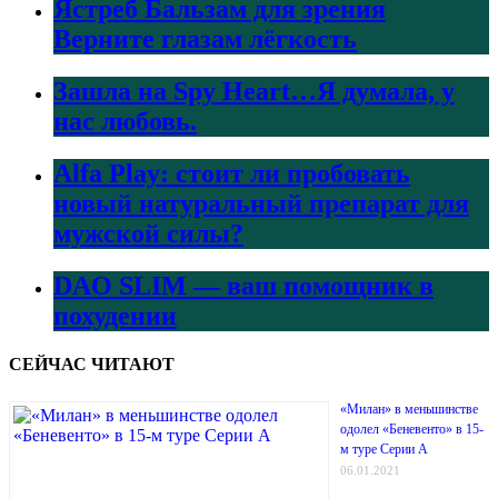
Ястреб Бальзам для зрения
Верните глазам лёгкость
Зашла на Spy Heart…Я думала, у
нас любовь.
Alfa Play: стоит ли пробовать
новый натуральный препарат для
мужской силы?
DAO SLIM — ваш помощник в
похудении
СЕЙЧАС ЧИТАЮТ
«Милан» в меньшинстве
одолел «Беневенто» в 15-
м туре Серии А
06.01.2021