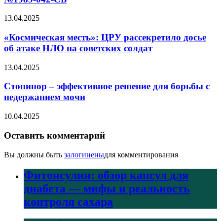
13.04.2025
«Космическая месть»: ЦРУ рассекретило досье
об атаке НЛО на советских солдат
13.04.2025
Стопинор – эффективное решение для борьбы с
недержанием мочи
10.04.2025
Оставить комментарий
Вы должны быть
залогинены
для комментирования
Фитонсулин: обзор капсул для
диабета — мифы и реальность
контроля сахара