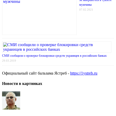
за запершегося в туалете
мужчины
07.02.2021
СМИ сообщили о проверке блокировки средств украинцев в российских банках
29.03.2019
Официальный сайт бальзама Ястреб -
https://1ystreb.ru
Новости в картинках