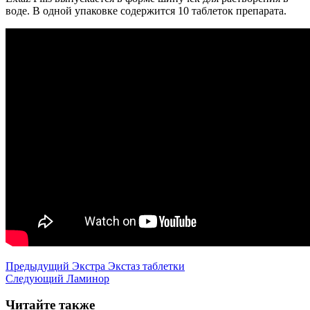
воде. В одной упаковке содержится 10 таблеток препарата.
Предыдущий
Экстра Экстаз таблетки
Следующий
Ламинор
Читайте также