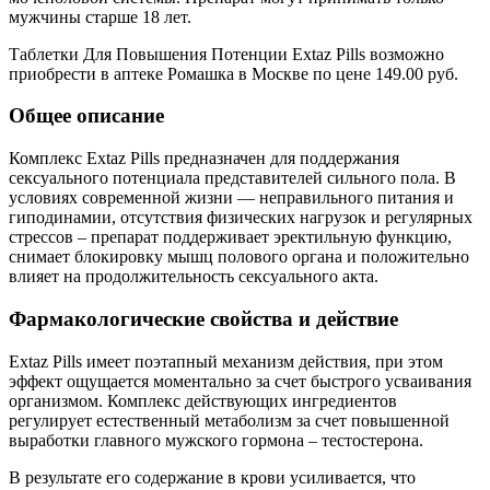
мужчины старше 18 лет.
Таблетки Для Повышения Потенции Extaz Pills возможно
приобрести в аптеке Ромашка в Москве по цене 149.00 руб.
Общее описание
Комплекс Extaz Pills предназначен для поддержания
сексуального потенциала представителей сильного пола. В
условиях современной жизни — неправильного питания и
гиподинамии, отсутствия физических нагрузок и регулярных
стрессов – препарат поддерживает эректильную функцию,
снимает блокировку мышц полового органа и положительно
влияет на продолжительность сексуального акта.
Фармакологические свойства и действие
Extaz Pills имеет поэтапный механизм действия, при этом
эффект ощущается моментально за счет быстрого усваивания
организмом. Комплекс действующих ингредиентов
регулирует естественный метаболизм за счет повышенной
выработки главного мужского гормона – тестостерона.
В результате его содержание в крови усиливается, что