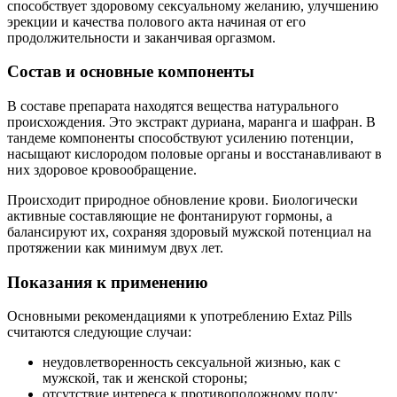
способствует здоровому сексуальному желанию, улучшению
эрекции и качества полового акта начиная от его
продолжительности и заканчивая оргазмом.
Состав и основные компоненты
В составе препарата находятся вещества натурального
происхождения. Это экстракт дуриана, маранга и шафран. В
тандеме компоненты способствуют усилению потенции,
насыщают кислородом половые органы и восстанавливают в
них здоровое кровообращение.
Происходит природное обновление крови. Биологически
активные составляющие не фонтанируют гормоны, а
балансируют их, сохраняя здоровый мужской потенциал на
протяжении как минимум двух лет.
Показания к применению
Основными рекомендациями к употреблению Extaz Pills
считаются следующие случаи:
неудовлетворенность сексуальной жизнью, как с
мужской, так и женской стороны;
отсутствие интереса к противоположному полу;