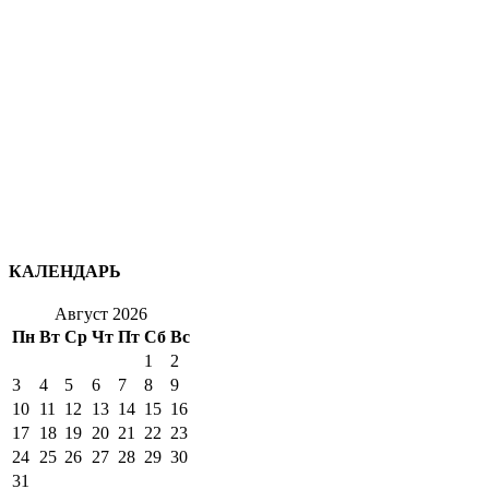
КАЛЕНДАРЬ
Август 2026
Пн
Вт
Ср
Чт
Пт
Сб
Вс
1
2
3
4
5
6
7
8
9
10
11
12
13
14
15
16
17
18
19
20
21
22
23
24
25
26
27
28
29
30
31