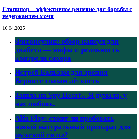
Стопинор – эффективное решение для борьбы с
недержанием мочи
10.04.2025
Фитонсулин: обзор капсул для
диабета — мифы и реальность
контроля сахара
Ястреб Бальзам для зрения
Верните глазам лёгкость
Зашла на Spy Heart…Я думала, у
нас любовь.
Alfa Play: стоит ли пробовать
новый натуральный препарат для
мужской силы?