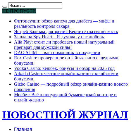
НЕ ПРОПУСТИ
Фитонсулин: обзор капсул для диабета — мифы и
реальность контроля сахара
Ястреб Бальзам для зрения Верните глазам лёгкость
Зашла на Spy Heart…Я думала, у нас любовь.
Alfa Play: стоит ли пробовать новый натуральный
препарат для мужской силы?
DAO SLIM — ваш помощник в похудении
Rox Casino: проверенное онлайн-казино с щедрыми
бонусами
Vodka Casino: кешбэк, бонусы и обзор на 2025 год
Arkada Casino: честное онлайн-казино с кешбэком и
бонусами
Gizbo Casino — подробный обзор онлайн-казино нового
поколения
Мосбет: Всё о популярной букмекерской конторе и
онлайн-казино
НОВОСТНОЙ ЖУРНАЛ
Главная