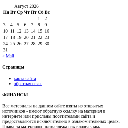
Август 2026
Пн
Вт
Ср
Чт
Пт
Сб
Вс
1
2
3
4
5
6
7
8
9
10
11
12
13
14
15
16
17
18
19
20
21
22
23
24
25
26
27
28
29
30
31
« Май
Страницы
карта сайта
обратная связь
ФИНАНСЫ
Все материалы на данном сайте взяты из открытых
источников - имеют обратную ссылку на материал в
интернете или присланы посетителями сайта и
предоставляются исключительно в ознакомительных целях.
Права на материалы принадлежат их владельцам.