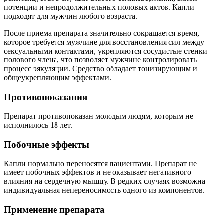
потенции и непродолжительных половых актов. Капли
подходят для мужчин любого возраста.
После приема препарата значительно сокращается время,
которое требуется мужчине для восстановления сил между
сексуальными контактами, укрепляются сосудистые стенки
полового члена, что позволяет мужчине контролировать
процесс эякуляции. Средство обладает тонизирующим и
общеукрепляющим эффектами.
Противопоказания
Препарат противопоказан молодым людям, которым не
исполнилось 18 лет.
Побочные эффекты
Капли нормально переносятся пациентами. Препарат не
имеет побочных эффектов и не оказывает негативного
влияния на сердечную мышцу. В редких случаях возможна
индивидуальная непереносимость одного из компонентов.
Применение препарата