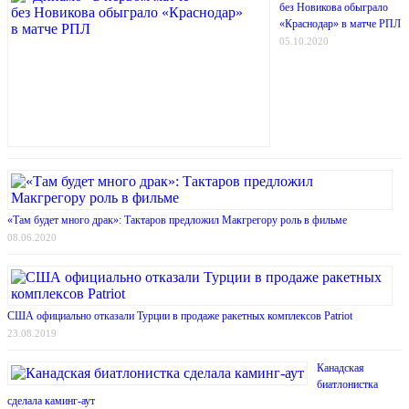
без Новикова обыграло
«Краснодар» в матче РПЛ
05.10.2020
«Там будет много драк»: Тактаров предложил Макгрегору роль в фильме
08.06.2020
США официально отказали Турции в продаже ракетных комплексов Patriot
23.08.2019
Канадская
биатлонистка
сделала каминг-аут