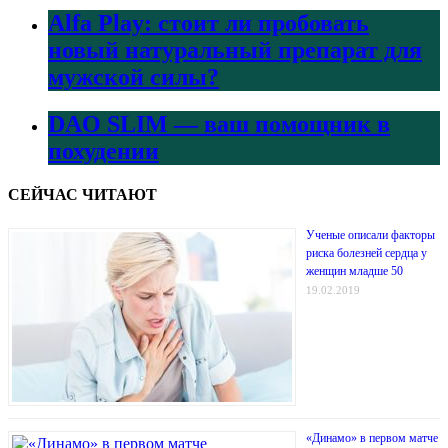
Alfa Play: стоит ли пробовать
новый натуральный препарат для
мужской силы?
DAO SLIM — ваш помощник в
похудении
СЕЙЧАС ЧИТАЮТ
Ученые описали факторы
риска болезней сердца у
женщин младше 50
19.02.2019
«Динамо» в первом матче