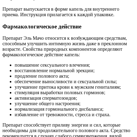
Препарат выпускается в форме капель для внутреннего
приема. Инструкция прилагается к каждой упаковке.
Фармакологическое действие
Препарат Эль Мачо относится к возбуждающим средствам,
способным улучшить интимную жизнь даже в преклонном
возрасте. Свойства природных компонентов определяют
фармакологическое действие капель:
повышение сексуального влечения;
восстановление нормальной эрекции;
продление полового акта;
обеспечение выносливости и сексуальной силы;
улучшение притока крови к мужским гениталиям;
стимуляция выработки половых гормонов;
активизация сперматозоидов;
улучшение общего настроения;
нормализация гормонального дисбаланса;
избавление от тревожности, стресса и страха.
Препарат способствует приливу энергии и сил, которые
необходимы для продолжительного полового акта. Средство
рекомендуется в случаях слабого семяизвержения, вялой