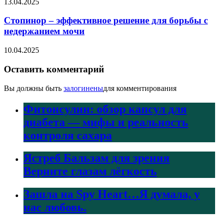
13.04.2025
Стопинор – эффективное решение для борьбы с
недержанием мочи
10.04.2025
Оставить комментарий
Вы должны быть
залогинены
для комментирования
Фитонсулин: обзор капсул для
диабета — мифы и реальность
контроля сахара
Ястреб Бальзам для зрения
Верните глазам лёгкость
Зашла на Spy Heart…Я думала, у
нас любовь.