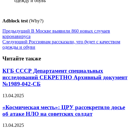
одежду и обувь
Adblock test
(Why?)
Предыдущий
В Москве выявили 860 новых случаев
коронавируса
Следующий
Россиянам рассказали, что будет с качеством
одежды и обуви
Читайте также
КГБ СССР Департамент специальных
исследований СЕКРЕТНО Архивный документ
№1989-042-СБ
13.04.2025
«Космическая месть»: ЦРУ рассекретило досье
об атаке НЛО на советских солдат
13.04.2025