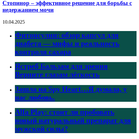
Стопинор – эффективное решение для борьбы с
недержанием мочи
10.04.2025
Фитонсулин: обзор капсул для
диабета — мифы и реальность
контроля сахара
Ястреб Бальзам для зрения
Верните глазам лёгкость
Зашла на Spy Heart…Я думала, у
нас любовь.
Alfa Play: стоит ли пробовать
новый натуральный препарат для
мужской силы?