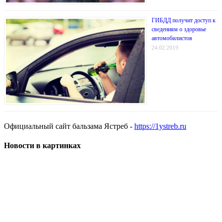
ГИБДД получит доступ к
сведениям о здоровье
автомобилистов
24.02.2019
Официальный сайт бальзама Ястреб -
https://1ystreb.ru
Новости в картинках