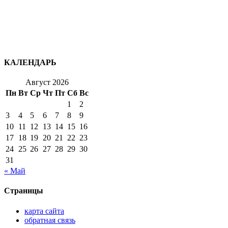
КАЛЕНДАРЬ
Август 2026
Пн
Вт
Ср
Чт
Пт
Сб
Вс
1
2
3
4
5
6
7
8
9
10
11
12
13
14
15
16
17
18
19
20
21
22
23
24
25
26
27
28
29
30
31
« Май
Страницы
карта сайта
обратная связь