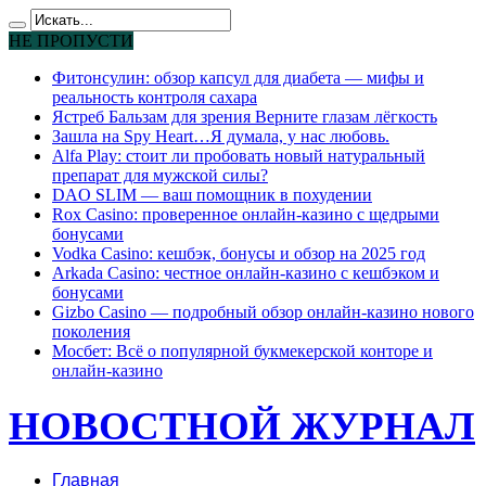
НЕ ПРОПУСТИ
Фитонсулин: обзор капсул для диабета — мифы и
реальность контроля сахара
Ястреб Бальзам для зрения Верните глазам лёгкость
Зашла на Spy Heart…Я думала, у нас любовь.
Alfa Play: стоит ли пробовать новый натуральный
препарат для мужской силы?
DAO SLIM — ваш помощник в похудении
Rox Casino: проверенное онлайн-казино с щедрыми
бонусами
Vodka Casino: кешбэк, бонусы и обзор на 2025 год
Arkada Casino: честное онлайн-казино с кешбэком и
бонусами
Gizbo Casino — подробный обзор онлайн-казино нового
поколения
Мосбет: Всё о популярной букмекерской конторе и
онлайн-казино
НОВОСТНОЙ ЖУРНАЛ
Главная