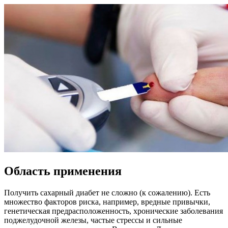
Область применения
Получить сахарный диабет не сложно (к сожалению). Есть
множество факторов риска, например, вредные привычки,
генетическая предрасположенность, хронические заболевания
поджелудочной железы, частые стрессы и сильные