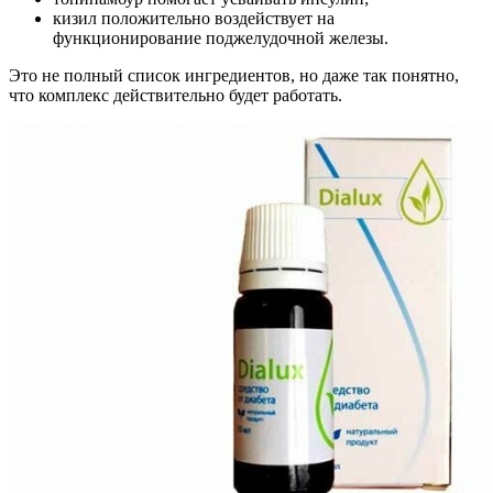
кизил положительно воздействует на
функционирование поджелудочной железы.
Это не полный список ингредиентов, но даже так понятно,
что комплекс действительно будет работать.