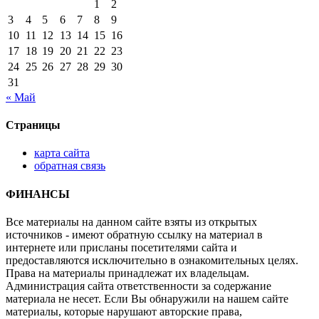
1
2
3
4
5
6
7
8
9
10
11
12
13
14
15
16
17
18
19
20
21
22
23
24
25
26
27
28
29
30
31
« Май
Страницы
карта сайта
обратная связь
ФИНАНСЫ
Все материалы на данном сайте взяты из открытых
источников - имеют обратную ссылку на материал в
интернете или присланы посетителями сайта и
предоставляются исключительно в ознакомительных целях.
Права на материалы принадлежат их владельцам.
Администрация сайта ответственности за содержание
материала не несет. Если Вы обнаружили на нашем сайте
материалы, которые нарушают авторские права,