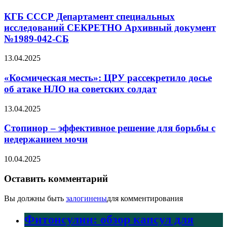
КГБ СССР Департамент специальных
исследований СЕКРЕТНО Архивный документ
№1989-042-СБ
13.04.2025
«Космическая месть»: ЦРУ рассекретило досье
об атаке НЛО на советских солдат
13.04.2025
Стопинор – эффективное решение для борьбы с
недержанием мочи
10.04.2025
Оставить комментарий
Вы должны быть
залогинены
для комментирования
Фитонсулин: обзор капсул для