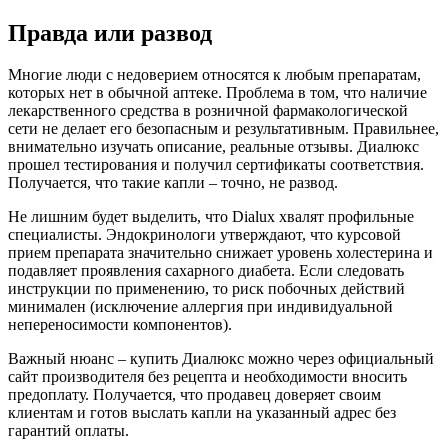
Правда или развод
Многие люди с недоверием относятся к любым препаратам,
которых нет в обычной аптеке. Проблема в том, что наличие
лекарственного средства в розничной фармакологической
сети не делает его безопасным и результативным. Правильнее,
внимательно изучать описание, реальные отзывы. Диалюкс
прошел тестирования и получил сертификаты соответствия.
Получается, что такие капли – точно, не развод.
Не лишним будет выделить, что Dialux хвалят профильные
специалисты. Эндокринологи утверждают, что курсовой
прием препарата значительно снижает уровень холестерина и
подавляет проявления сахарного диабета. Если следовать
инструкции по применению, то риск побочных действий
минимален (исключение аллергия при индивидуальной
непереносимости компонентов).
Важный нюанс – купить Диалюкс можно через официальный
сайт производителя без рецепта и необходимости вносить
предоплату. Получается, что продавец доверяет своим
клиентам и готов выслать капли на указанный адрес без
гарантий оплаты.