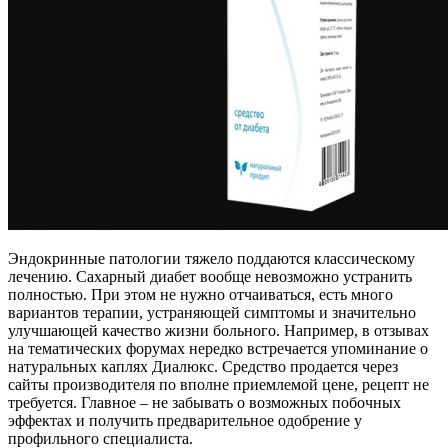
Эндокринные патологии тяжело поддаются классическому
лечению. Сахарный диабет вообще невозможно устранить
полностью. При этом не нужно отчаиваться, есть много
вариантов терапии, устраняющей симптомы и значительно
улучшающей качество жизни больного. Например, в отзывах
на тематических форумах нередко встречается упоминание о
натуральных каплях Диалюкс. Средство продается через
сайты производителя по вполне приемлемой цене, рецепт не
требуется. Главное – не забывать о возможных побочных
эффектах и получить предварительное одобрение у
профильного специалиста.