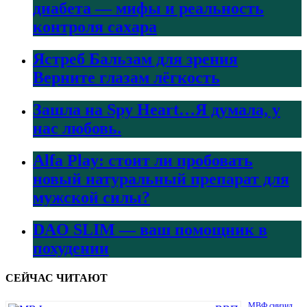
диабета — мифы и реальность
контроля сахара
Ястреб Бальзам для зрения
Верните глазам лёгкость
Зашла на Spy Heart…Я думала, у
нас любовь.
Alfa Play: стоит ли пробовать
новый натуральный препарат для
мужской силы?
DAO SLIM — ваш помощник в
похудении
СЕЙЧАС ЧИТАЮТ
МВФ снизил