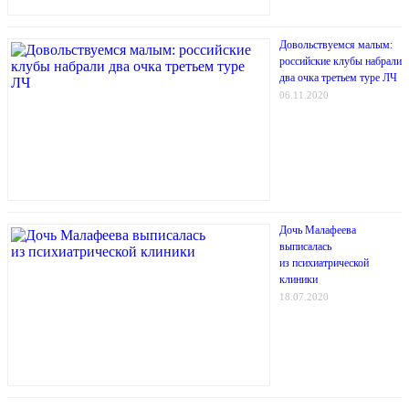
Довольствуемся малым:
российские клубы набрали
два очка третьем туре ЛЧ
06.11.2020
Дочь Малафеева
выписалась
из психиатрической
клиники
18.07.2020