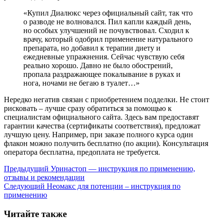
«Купил Диалюкс через официальный сайт, так что
о разводе не волновался. Пил капли каждый день,
но особых улучшений не почувствовал. Сходил к
врачу, который одобрил применение натурального
препарата, но добавил к терапии диету и
ежедневные упражнения. Сейчас чувствую себя
реально хорошо. Давно не было обострений,
пропала раздражающее покалывание в руках и
нога, ночами не бегаю в туалет…»
Нередко негатив связан с приобретением подделки. Не стоит
рисковать – лучше сразу обратиться за помощью к
специалистам официального сайта. Здесь вам предоставят
гарантии качества (сертификаты соответствия), предложат
лучшую цену. Например, при заказе полного курса один
флакон можно получить бесплатно (по акции). Консультация
оператора бесплатна, предоплата не требуется.
Предыдущий
Уринастоп — инструкция по применению,
отзывы и рекомендации
Следующий
Неомакс для потенции – инструкция по
применению
Читайте также