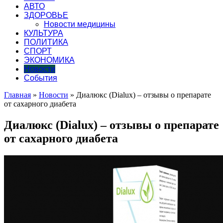
АВТО
ЗДОРОВЬЕ
Новости медицины
КУЛЬТУРА
ПОЛИТИКА
СПОРТ
ЭКОНОМИКА
Новости
События
Главная
»
Новости
»
Диалюкс (Dialux) – отзывы о препарате
от сахарного диабета
Диалюкс (Dialux) – отзывы о препарате
от сахарного диабета