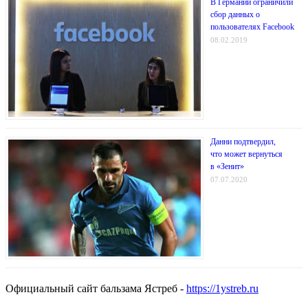
В Германии ограничили
сбор данных о
пользователях Facebook
08.02.2019
Данни подтвердил,
что может вернуться
в «Зенит»
07.07.2020
Официальный сайт бальзама Ястреб -
https://1ystreb.ru