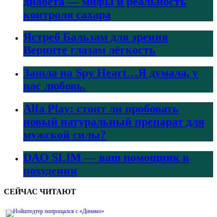
диабета — мифы и реальность
контроля сахара
Ястреб Бальзам для зрения
Верните глазам лёгкость
Зашла на Spy Heart…Я думала, у
нас любовь.
Alfa Play: стоит ли пробовать
новый натуральный препарат для
мужской силы?
DAO SLIM — ваш помощник в
похудении
СЕЙЧАС ЧИТАЮТ
Нойштедтер попрощался с «Динамо»