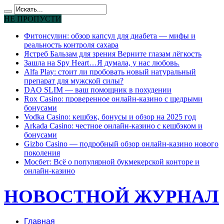
НЕ ПРОПУСТИ
Фитонсулин: обзор капсул для диабета — мифы и
реальность контроля сахара
Ястреб Бальзам для зрения Верните глазам лёгкость
Зашла на Spy Heart…Я думала, у нас любовь.
Alfa Play: стоит ли пробовать новый натуральный
препарат для мужской силы?
DAO SLIM — ваш помощник в похудении
Rox Casino: проверенное онлайн-казино с щедрыми
бонусами
Vodka Casino: кешбэк, бонусы и обзор на 2025 год
Arkada Casino: честное онлайн-казино с кешбэком и
бонусами
Gizbo Casino — подробный обзор онлайн-казино нового
поколения
Мосбет: Всё о популярной букмекерской конторе и
онлайн-казино
НОВОСТНОЙ ЖУРНАЛ
Главная