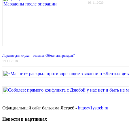
06.11.2020
Лоравит для слуха – отзывы. Обман ли препарат?
19.11.2018
Официальный сайт бальзама Ястреб -
https://1ystreb.ru
Новости в картинках