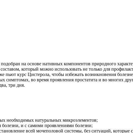
 подобран на основе нативных компонентов природного характер
т составом, который можно использовать не только для профила
 же пьют курс Цистерола, чтобы избежать возникновения болезн
вых симптомах, во время проявления простатита и во многих др
ва, три дня.
мых необходимых натуральных микроэлементов;
я болезни, и с самими проявлениями болезни;
становление всей мочеполовой системы, без ситуаций, которые с