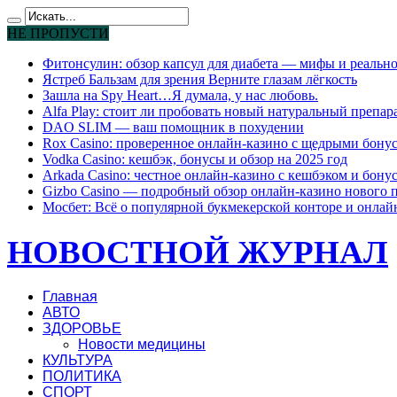
НЕ ПРОПУСТИ
Фитонсулин: обзор капсул для диабета — мифы и реально
Ястреб Бальзам для зрения Верните глазам лёгкость
Зашла на Spy Heart…Я думала, у нас любовь.
Alfa Play: стоит ли пробовать новый натуральный препар
DAO SLIM — ваш помощник в похудении
Rox Casino: проверенное онлайн-казино с щедрыми бону
Vodka Casino: кешбэк, бонусы и обзор на 2025 год
Arkada Casino: честное онлайн-казино с кешбэком и бону
Gizbo Casino — подробный обзор онлайн-казино нового 
Мосбет: Всё о популярной букмекерской конторе и онлай
НОВОСТНОЙ ЖУРНАЛ
Главная
АВТО
ЗДОРОВЬЕ
Новости медицины
КУЛЬТУРА
ПОЛИТИКА
СПОРТ