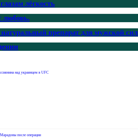
 глазам лёгкость
с любовь.
ый натуральный препарат для мужской си
дении
ссиянина над украинцем в UFC
и Марадоны после операции