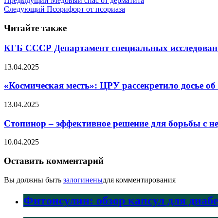
Предыдущий
Медовый спас от дерматита
Следующий
Псорифорт от псориаза
Читайте также
КГБ СССР Департамент специальных исследов
13.04.2025
«Космическая месть»: ЦРУ рассекретило досье об
13.04.2025
Стопинор – эффективное решение для борьбы с 
10.04.2025
Оставить комментарий
Вы должны быть
залогинены
для комментирования
Фитонсулин: обзор капсул для диаб