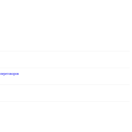
 переговоров