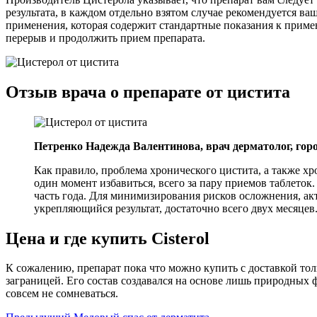
результата, в каждом отдельно взятом случае рекомендуется в
применения, которая содержит стандартные показания к примен
перерыв и продолжить прием препарата.
Отзыв врача о препарате от цистита
Петренко Надежда Валентинова, врач дерматолог, горо
Как правило, проблема хронического цистита, а также хр
один момент избавиться, всего за пару приемов таблеток
часть года. Для минимизирования рисков осложнения, ак
укрепляющийся результат, достаточно всего двух месяцев
Цена и где купить Cisterol
К сожалению, препарат пока что можно купить с доставкой толь
заграницей. Его состав создавался на основе лишь природных 
совсем не сомневаться.