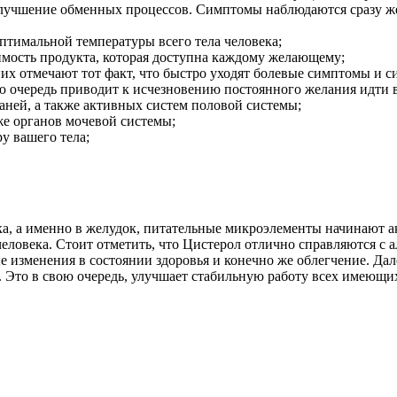
лучшение обменных процессов. Симптомы наблюдаются сразу же 
птимальной температуры всего тела человека;
оимость продукта, которая доступна каждому желающему;
их отмечают тот факт, что быстро уходят болевые симптомы и с
ою очередь приводит к исчезновению постоянного желания идти 
аней, а также активных систем половой системы;
же органов мочевой системы;
у вашего тела;
ка, а именно в желудок, питательные микроэлементы начинают 
еловека. Стоит отметить, что Цистерол отлично справляются с 
е изменения в состоянии здоровья и конечно же облегчение. Дал
 Это в свою очередь, улучшает стабильную работу всех имеющи