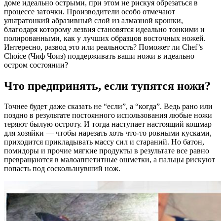
доме идеально острыми, при этом не рискуя обрезаться в
процессе заточки. Производители особо отмечают
ультратонкий абразивный слой из алмазной крошки,
благодаря которому лезвия становятся идеально тонкими и
полированными, как у лучших образцов восточных ножей.
Интересно, развод это или реальность? Поможет ли Chef’s
Choice (Чиф Чоиз) поддерживать ваши ножи в идеально
остром состоянии?
Что предпринять, если тупятся ножи?
Точнее будет даже сказать не “если”, а “когда”. Ведь рано или
поздно в результате постоянного использования любые ножи
теряют былую остроту. И тогда наступает настоящий кошмар
для хозяйки — чтобы нарезать хоть что-то ровными кусками,
приходится прикладывать массу сил и стараний. Но батон,
помидоры и прочие мягкие продукты в результате все равно
превращаются в малоаппетитные ошметки, а пальцы рискуют
попасть под соскользнувший нож.