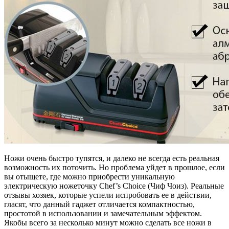
Ножи очень быстро тупятся, и далеко не всегда есть реальная
возможность их поточить. Но проблема уйдет в прошлое, если
вы отыщете, где можно приобрести уникальную
электрическую ножеточку Chef’s Choice (Чиф Чоиз). Реальные
отзывы хозяек, которые успели испробовать ее в действии,
гласят, что данный гаджет отличается компактностью,
простотой в использовании и замечательным эффектом.
Якобы всего за несколько минут можно сделать все ножи в