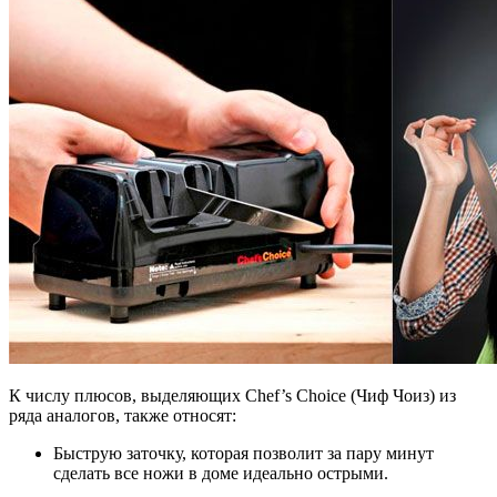
К числу плюсов, выделяющих Chef’s Choice (Чиф Чоиз) из
ряда аналогов, также относят:
Быструю заточку, которая позволит за пару минут
сделать все ножи в доме идеально острыми.