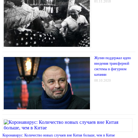
01.11.2018
Жулин поддержал идею
введения трансферной
системы в фигурном
катании
08.10.2020
Коронавирус: Количество новых случаев вне Китая больше, чем в Китае