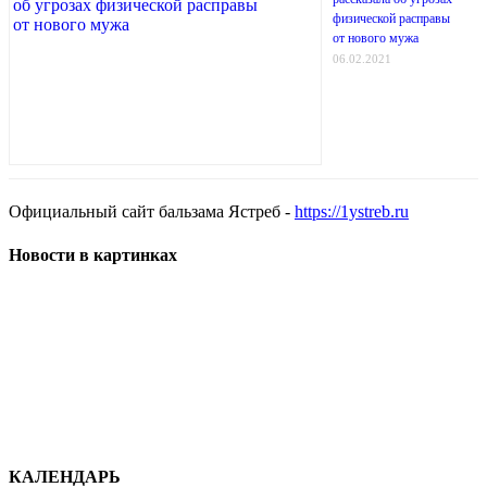
физической расправы
от нового мужа
06.02.2021
Официальный сайт бальзама Ястреб -
https://1ystreb.ru
Новости в картинках
КАЛЕНДАРЬ