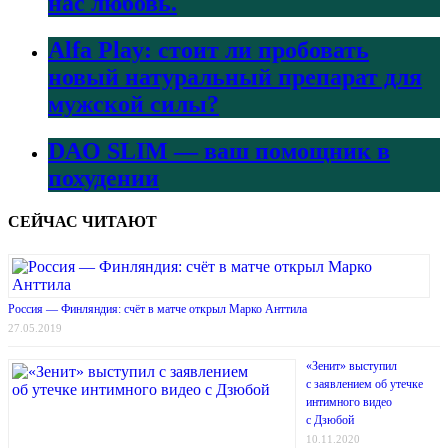
нас любовь.
Alfa Play: стоит ли пробовать
новый натуральный препарат для
мужской силы?
DAO SLIM — ваш помощник в
похудении
СЕЙЧАС ЧИТАЮТ
Россия — Финляндия: счёт в матче открыл Марко Анттила
27.05.2019
«Зенит» выступил
с заявлением об утечке
интимного видео
с Дзюбой
10.11.2020