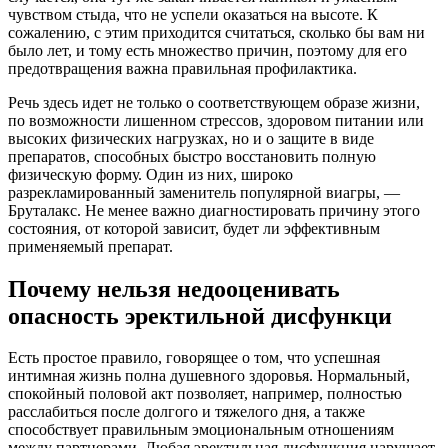
чувством стыда, что не успели оказаться на высоте. К
сожалению, с этим приходится считаться, сколько бы вам ни
было лет, и тому есть множество причин, поэтому для его
предотвращения важна правильная профилактика.
Речь здесь идет не только о соответствующем образе жизни,
по возможности лишенном стрессов, здоровом питании или
высоких физических нагрузках, но и о защите в виде
препаратов, способных быстро восстановить полную
физическую форму. Один из них, широко
разрекламированный заменитель популярной виагры, —
Бруталакс. Не менее важно диагностировать причину этого
состояния, от которой зависит, будет ли эффективным
применяемый препарат.
Почему нельзя недооценивать
опасность эректильной дисфункци
Есть простое правило, говорящее о том, что успешная
интимная жизнь полна душевного здоровья. Нормальный,
спокойный половой акт позволяет, например, полностью
расслабиться после долгого и тяжелого дня, а также
способствует правильным эмоциональным отношениям
между партнерами. Любая эректильная дисфункция нарушает