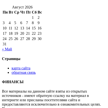
Август 2026
Пн
Вт
Ср
Чт
Пт
Сб
Вс
1
2
3
4
5
6
7
8
9
10
11
12
13
14
15
16
17
18
19
20
21
22
23
24
25
26
27
28
29
30
31
« Май
Страницы
карта сайта
обратная связь
ФИНАНСЫ
Все материалы на данном сайте взяты из открытых
источников - имеют обратную ссылку на материал в
интернете или присланы посетителями сайта и
предоставляются исключительно в ознакомительных целях.