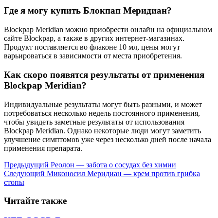
Где я могу купить Блокпап Меридиан?
Blockpap Meridian можно приобрести онлайн на официальном
сайте Blockpap, а также в других интернет-магазинах.
Продукт поставляется во флаконе 10 мл, цены могут
варьироваться в зависимости от места приобретения.
Как скоро появятся результаты от применения
Blockpap Meridian?
Индивидуальные результаты могут быть разными, и может
потребоваться несколько недель постоянного применения,
чтобы увидеть заметные результаты от использования
Blockpap Meridian. Однако некоторые люди могут заметить
улучшение симптомов уже через несколько дней после начала
применения препарата.
Предыдущий
Реолон — забота о сосудах без химии
Следующий
Миконосил Меридиан — крем против грибка
стопы
Читайте также