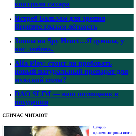
контроля сахара
Ястреб Бальзам для зрения
Верните глазам лёгкость
Зашла на Spy Heart…Я думала, у
нас любовь.
Alfa Play: стоит ли пробовать
новый натуральный препарат для
мужской силы?
DAO SLIM — ваш помощник в
похудении
СЕЙЧАС ЧИТАЮТ
Слуцкий
прокомментировал итоги