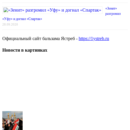
«Зенит»
разгромил
«Уфу» и догнал «Спартак»
28.09.2020
Официальный сайт бальзама Ястреб -
https://1ystreb.ru
Новости в картинках