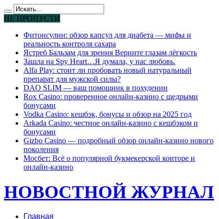
НЕ ПРОПУСТИ
Фитонсулин: обзор капсул для диабета — мифы и
реальность контроля сахара
Ястреб Бальзам для зрения Верните глазам лёгкость
Зашла на Spy Heart…Я думала, у нас любовь.
Alfa Play: стоит ли пробовать новый натуральный
препарат для мужской силы?
DAO SLIM — ваш помощник в похудении
Rox Casino: проверенное онлайн-казино с щедрыми
бонусами
Vodka Casino: кешбэк, бонусы и обзор на 2025 год
Arkada Casino: честное онлайн-казино с кешбэком и
бонусами
Gizbo Casino — подробный обзор онлайн-казино нового
поколения
Мосбет: Всё о популярной букмекерской конторе и
онлайн-казино
НОВОСТНОЙ ЖУРНАЛ
Главная