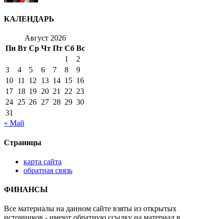
КАЛЕНДАРЬ
Август 2026
Пн
Вт
Ср
Чт
Пт
Сб
Вс
1
2
3
4
5
6
7
8
9
10
11
12
13
14
15
16
17
18
19
20
21
22
23
24
25
26
27
28
29
30
31
« Май
Страницы
карта сайта
обратная связь
ФИНАНСЫ
Все материалы на данном сайте взяты из открытых
источников - имеют обратную ссылку на материал в