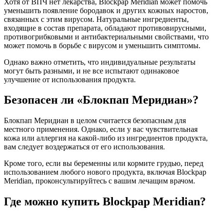
Хотя от ВПЧ нет лекарства, Blockpap Meridian может помочь
уменьшить появление бородавок и других кожных наростов,
связанных с этим вирусом. Натуральные ингредиенты,
входящие в состав препарата, обладают противовирусными,
противогрибковыми и антибактериальными свойствами, что
может помочь в борьбе с вирусом и уменьшить симптомы.
Однако важно отметить, что индивидуальные результаты
могут быть разными, и не все испытают одинаковое
улучшение от использования продукта.
Безопасен ли «Блокпап Меридиан»?
Блокпап Меридиан в целом считается безопасным для
местного применения. Однако, если у вас чувствительная
кожа или аллергия на какой-либо из ингредиентов продукта,
вам следует воздержаться от его использования.
Кроме того, если вы беременны или кормите грудью, перед
использованием любого нового продукта, включая Blockpap
Meridian, проконсультируйтесь с вашим лечащим врачом.
Где можно купить Blockpap Meridian?