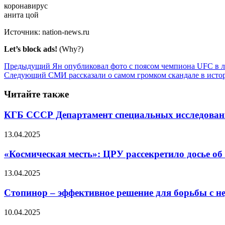
коронавирус
анита цой
Источник:
nation-news.ru
Let’s block ads!
(Why?)
Предыдущий
Ян опубликовал фото с поясом чемпиона UFC в ле
Следующий
СМИ рассказали о самом громком скандале в истор
Читайте также
КГБ СССР Департамент специальных исследов
13.04.2025
«Космическая месть»: ЦРУ рассекретило досье об
13.04.2025
Стопинор – эффективное решение для борьбы с 
10.04.2025