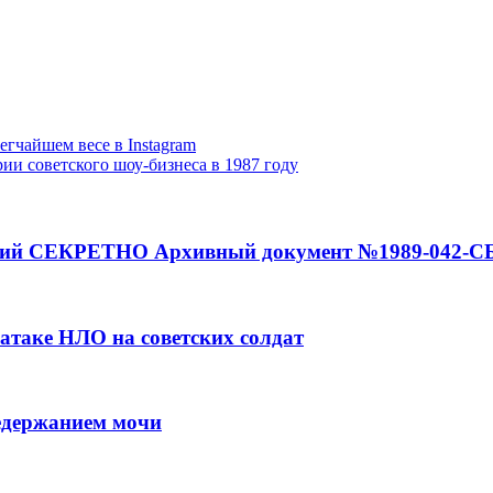
гчайшем весе в Instagram
ии советского шоу-бизнеса в 1987 году
аний СЕКРЕТНО Архивный документ №1989-042-С
 атаке НЛО на советских солдат
недержанием мочи