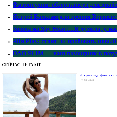
Фитонсулин: обзор капсул для диаб
Ястреб Бальзам для зрения Верните
Зашла на Spy Heart…Я думала, у на
Alfa Play: стоит ли пробовать нов
DAO SLIM — ваш помощник в поху
СЕЙЧАС ЧИТАЮТ
«Скоро пойдут фото без тру
02.10.2020