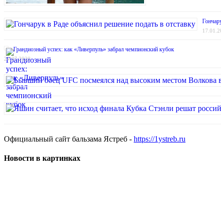
Гончару
17.01.2
Грандиозный успех: как «Ливерпуль» забрал чемпионский кубок
24.07.2020
Официальный сайт бальзама Ястреб -
https://1ystreb.ru
Новости в картинках