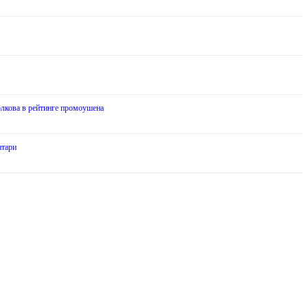
лкова в рейтинге промоушена
атари