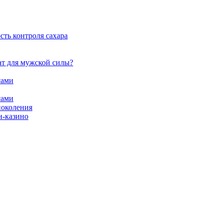
сть контроля сахара
ат для мужской силы?
сами
сами
поколения
н-казино