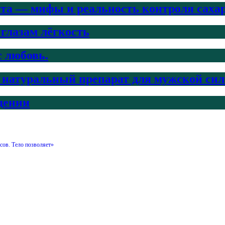
ета — мифы и реальность контроля саха
 глазам лёгкость
с любовь.
ый натуральный препарат для мужской си
дении
сов. Тело позволяет»