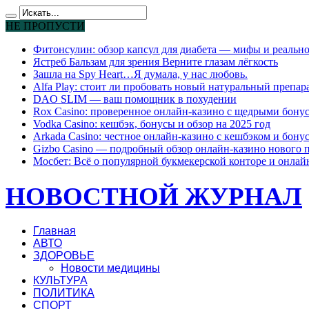
НЕ ПРОПУСТИ
Фитонсулин: обзор капсул для диабета — мифы и реально
Ястреб Бальзам для зрения Верните глазам лёгкость
Зашла на Spy Heart…Я думала, у нас любовь.
Alfa Play: стоит ли пробовать новый натуральный препар
DAO SLIM — ваш помощник в похудении
Rox Casino: проверенное онлайн-казино с щедрыми бону
Vodka Casino: кешбэк, бонусы и обзор на 2025 год
Arkada Casino: честное онлайн-казино с кешбэком и бону
Gizbo Casino — подробный обзор онлайн-казино нового 
Мосбет: Всё о популярной букмекерской конторе и онлай
НОВОСТНОЙ ЖУРНАЛ
Главная
АВТО
ЗДОРОВЬЕ
Новости медицины
КУЛЬТУРА
ПОЛИТИКА
СПОРТ