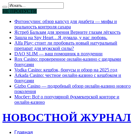
НЕ ПРОПУСТИ
Фитонсулин: обзор капсул для диабета — мифы и
реальность контроля сахара
Ястреб Бальзам для зрения Верните глазам лёгкость
Зашла на Spy Heart…Я думала, у нас любовь.
Alfa Play: стоит ли пробовать новый натуральный
препарат для мужской силы?
DAO SLIM — ваш помощник в похудении
Rox Casino: проверенное онлайн-казино с щедрыми
бонусами
Vodka Casino: кешбэк, бонусы и обзор на 2025 год
Arkada Casino: честное онлайн-казино с кешбэком и
бонусами
Gizbo Casino — подробный обзор онлайн-казино нового
поколения
Мосбет: Всё о популярной букмекерской конторе и
онлайн-казино
НОВОСТНОЙ ЖУРНАЛ
Главная