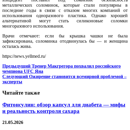
металлических соломинок, которые стали популярны в
последние годы в связи с отказом многих компаний от
использования одноразового пластика. Однако хорошей
альтернативой могут стать силиконовые соломки
многоразового использования.
Врачи отмечают: если бы крышка чашки не была
зафиксирована, соломинка отодвинулась бы — и женщина
осталась жива.
https://news.yellmed.ru/
Предыдущий
Тренер Макгрегора похвалил российского
чемпиона UFC Яна
Следующий
Ожирение становится всемирной проблемой –
эксперты
Читайте также
Фитонсулин: обзор капсул для диабета — мифы
и реальность контроля сахара
21.05.2026