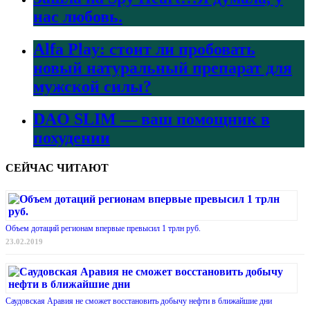
нас любовь.
Alfa Play: стоит ли пробовать
новый натуральный препарат для
мужской силы?
DAO SLIM — ваш помощник в
похудении
СЕЙЧАС ЧИТАЮТ
Объем дотаций регионам впервые превысил 1 трлн руб.
23.02.2019
Саудовская Аравия не сможет восстановить добычу нефти в ближайшие дни