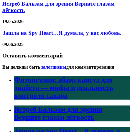
Ястреб Бальзам для зрения Верните глазам
лёгкость
19.05.2026
Зашла на Spy Heart…Я думала, у нас любовь.
09.06.2025
Оставить комментарий
Вы должны быть
залогинены
для комментирования
Фитонсулин: обзор капсул для
диабета — мифы и реальность
контроля сахара
Ястреб Бальзам для зрения
Верните глазам лёгкость
Зашла на Spy Heart…Я думала, у