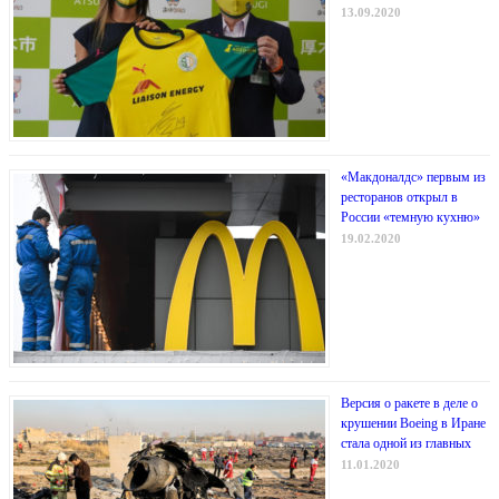
13.09.2020
«Макдоналдс» первым из
ресторанов открыл в
России «темную кухню»
19.02.2020
Версия о ракете в деле о
крушении Boeing в Иране
стала одной из главных
11.01.2020