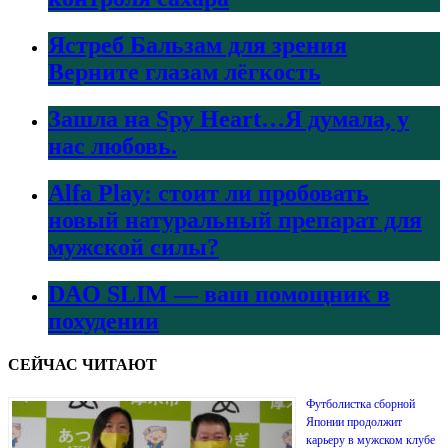
Ястреб Бальзам для зрения
Верните глазам лёгкость
Зашла на Spy Heart…Я думала, у
нас любовь.
Alfa Play: стоит ли пробовать
новый натуральный препарат для
мужской силы?
DAO SLIM — ваш помощник в
похудении
СЕЙЧАС ЧИТАЮТ
Футболистка сборной
Японии продолжит
карьеру в мужском клубе