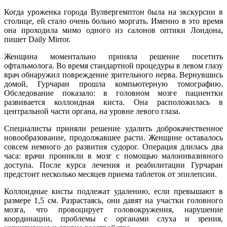
Когда уроженка города Вулвергемптон была на экскурсии в
столице, ей
стало очень больно моргать. Именно в это время
она проходила мимо одного из салонов оптики Лондона,
пишет Daily Mirror.
Женщина моментально приняла решение посетить
офтальмолога. Во время стандартной процедуры в левом глазу
врач обнаружил повреждение зрительного нерва. Вернувшись
домой, Гурчаран прошла компьютерную томографию.
Обследование показало: в головном мозге пациентки
развивается коллоидная киста. Она расположилась в
центральной части органа, на уровне левого глаза.
Специалисты приняли решение удалить доброкачественное
новообразование, продолжавшее расти. Женщине оставалось
совсем немного до развития судорог. Операция длилась два
часа: врачи проникли в мозг с помощью малоинвазивного
доступа. После курса лечения и реабилитации Гурчаран
предстоит несколько месяцев приема таблеток от эпилепсии.
Коллоидные кисты подлежат удалению, если превышают в
размере 1,5 см. Разрастаясь, они давят на участки головного
мозга, что провоцирует головокружения, нарушение
координации, проблемы с органами слуха и зрения,