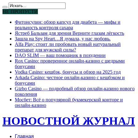
НЕ ПРОПУСТИ
Фитонсулин: обзор капсул для диабета — мифы и
реальность контроля сахара
Ястреб Бальзам для зрения Верните глазам лёгкость
Зашла на Spy Heart…Я думала, у нас любовь.
Alfa Play: стоит ли пробовать новый натуральный
препарат для мужской силы?
DAO SLIM — ваш помощник в похудении
Rox Casino: проверенное онлайн-казино с щедрыми
бонусами
Vodka Casino: кешбэк, бонусы и обзор на 2025 год
Arkada Casino: честное онлайн-казино с кешбэком и
бонусами
Gizbo Casino — подробный обзор онлайн-казино нового
поколения
Мосбет: Всё о популярной букмекерской конторе и
онлайн-казино
НОВОСТНОЙ ЖУРНАЛ
Главная